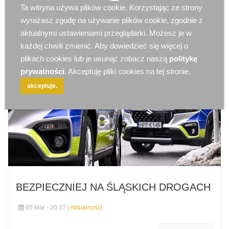
Ta witryna używa plików cookie. Korzystając ze strony
wyrażasz zgodę na używanie plików cookie, zgodnie z
aktualnymi ustawieniami przeglądarki. Możesz je w
każdej chwili zmienić. Aby dowiedzieć się więcej o
plikach cookies lub je usunąć zobacz naszą
politykę
prywatności
. Akceptuję pliki cookies na tej stronie.
akceptuje.
BEZPIECZNIEJ NA ŚLĄSKICH DROGACH
05 Mar - 20:37 |
Aktualności