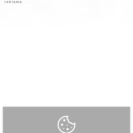
r e k l a m a