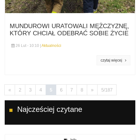
MUNDUROWI URATOWALI MĘŻCZYZNĘ,
KTÓRY CHCIAŁ ODEBRAĆ SOBIE ŻYCIE
26 Lut - 10:10 |
Aktualności
czytaj więcej
«
2
3
4
5
6
7
8
»
5/187
Najcześciej czytane