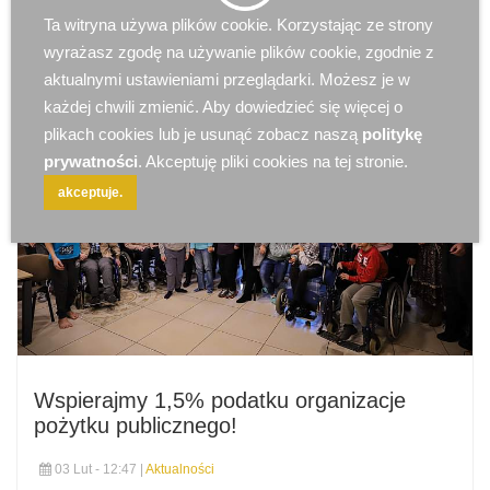
Ta witryna używa plików cookie. Korzystając ze strony
wyrażasz zgodę na używanie plików cookie, zgodnie z
aktualnymi ustawieniami przeglądarki. Możesz je w
każdej chwili zmienić. Aby dowiedzieć się więcej o
plikach cookies lub je usunąć zobacz naszą
politykę
prywatności
. Akceptuję pliki cookies na tej stronie.
akceptuje.
Wspierajmy 1,5% podatku organizacje
pożytku publicznego!
03 Lut - 12:47 |
Aktualności