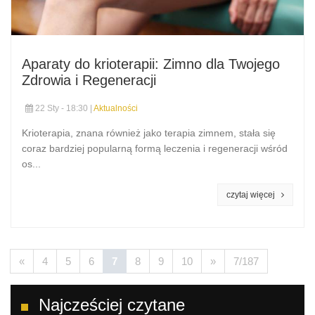
Aparaty do krioterapii: Zimno dla Twojego
Zdrowia i Regeneracji
22 Sty - 18:30 |
Aktualności
Krioterapia, znana również jako terapia zimnem, stała się
coraz bardziej popularną formą leczenia i regeneracji wśród
os...
czytaj więcej
«
4
5
6
7
8
9
10
»
7/187
Najcześciej czytane