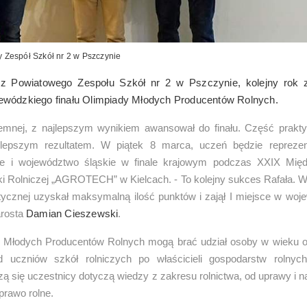
 Zespół Szkół nr 2 w Pszczynie
 z Powiatowego Zespołu Szkół nr 2 w Pszczynie, kolejny rok z
ewódzkiego finału Olimpiady Młodych Producentów Rolnych.
emnej, z najlepszym wynikiem awansował do finału. Część prakt
jlepszym rezultatem. W piątek 8 marca, uczeń będzie repreze
e i województwo śląskie w finale krajowym podczas XXIX Mię
ki Rolniczej „AGROTECH” w Kielcach. - To kolejny sukces Rafała. W
tycznej uzyskał maksymalną ilość punktów i zajął I miejsce w woje
arosta
Damian Cieszewski
.
 Młodych Producentów Rolnych mogą brać udział osoby w wieku od
 uczniów szkół rolniczych po właścicieli gospodarstw rolnych.
zą się uczestnicy dotyczą wiedzy z zakresu rolnictwa, od uprawy i n
prawo rolne.