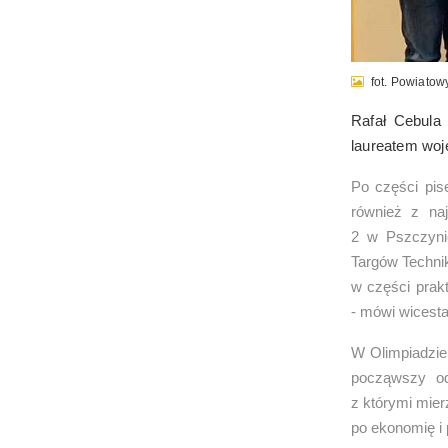
fot. Powiatowy
Rafał Cebula
laureatem woj
Po części pis
również z na
2 w Pszczyni
Targów Techni
w części prak
- mówi wicest
W Olimpiadzie
począwszy od
z którymi mier
po ekonomię i 