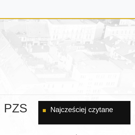
z PZS
Najcześciej czytane