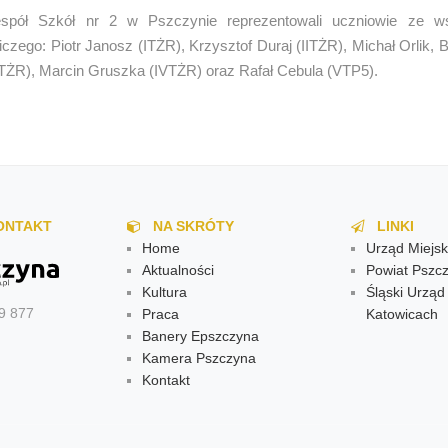
spół Szkół nr 2 w Pszczynie reprezentowali uczniowie ze ws
iczego: Piotr Janosz (ITŻR), Krzysztof Duraj (IITŻR), Michał Orlik, B
IITŻR), Marcin Gruszka (IVTŻR) oraz Rafał Cebula (VTP5).
ONTAKT
NA SKRÓTY
LINKI
Home
Urząd Miejsk
Aktualności
Powiat Pszcz
Kultura
Śląski Urzą
9 877
Praca
Katowicach
Banery Epszczyna
Kamera Pszczyna
Kontakt