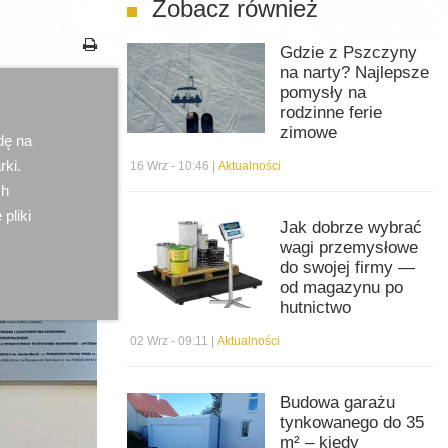
Zobacz również
Gdzie z Pszczyny
na narty? Najlepsze
pomysły na
rodzinne ferie
zimowe
dę na
rki.
16 Wrz - 10:46 |
Aktualności
ch
 pliki
Jak dobrze wybrać
wagi przemysłowe
do swojej firmy —
od magazynu po
hutnictwo
02 Wrz - 09:11 |
Aktualności
Budowa garażu
tynkowanego do 35
m² – kiedy