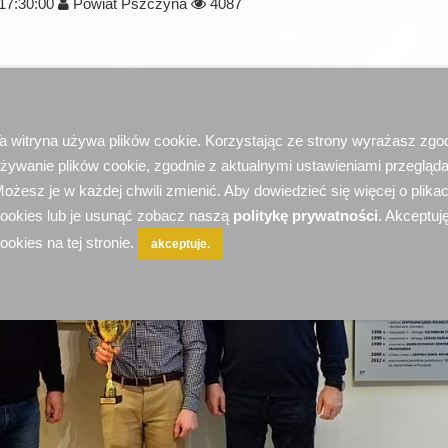
17:30:00
Powiat Pszczyna
4087
a witryna używa plików cookie. Korzystając ze strony wyrażasz zgo
żywanie plików cookie, zgodnie z aktualnymi ustawieniami przegląda
ożesz je w każdej chwili zmienić. Aby dowiedzieć się więcej o plika
ookies lub je usunąć zobacz naszą
politykę prywatności
. Akceptuję
ookies na tej stronie.
akceptuje.