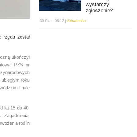
wystarczy
zgłoszenie?
30 Cze - 08:12 |
Aktualności
 rzędu został
yczną ukończył
ntował PZS nr
dzynarodowych
 ubiegłym roku
wódzkim finale
 lat 15 do 40,
 Zagadnienia,
awożenia roślin