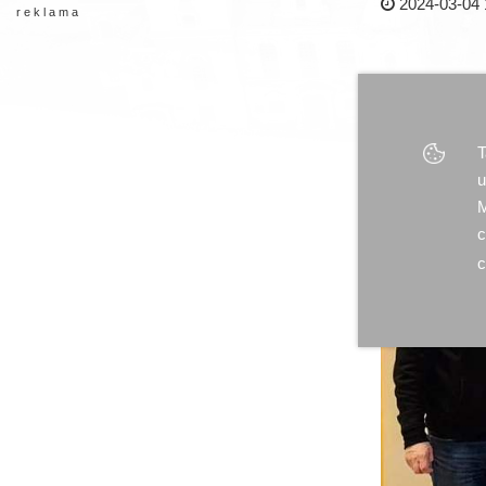
2024-03-04 
r e k l a m a
T
u
M
c
c