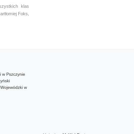
zystkich klas
artłomiej Foks,
i w Pszczynie
yński
d Wojewódzki w