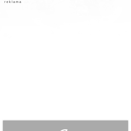
r e k l a m a