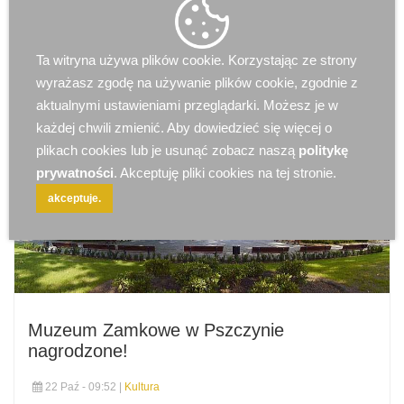
Ta witryna używa plików cookie. Korzystając ze strony
wyrażasz zgodę na używanie plików cookie, zgodnie z
aktualnymi ustawieniami przeglądarki. Możesz je w
każdej chwili zmienić. Aby dowiedzieć się więcej o
plikach cookies lub je usunąć zobacz naszą
politykę
prywatności
. Akceptuję pliki cookies na tej stronie.
akceptuje.
Muzeum Zamkowe w Pszczynie
nagrodzone!
22 Paź - 09:52 |
Kultura