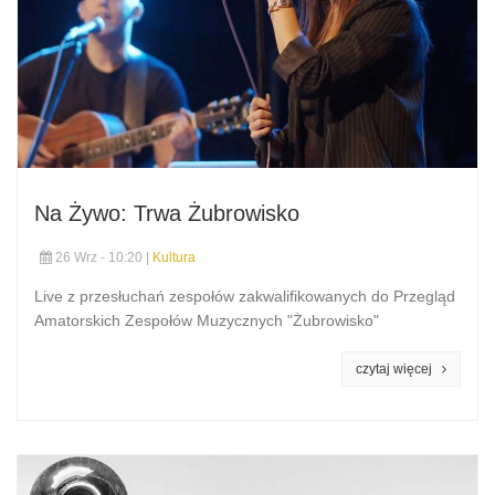
Na Żywo: Trwa Żubrowisko
26 Wrz - 10:20 |
Kultura
Live z przesłuchań zespołów zakwalifikowanych do Przegląd
Amatorskich Zespołów Muzycznych "Żubrowisko"
czytaj więcej