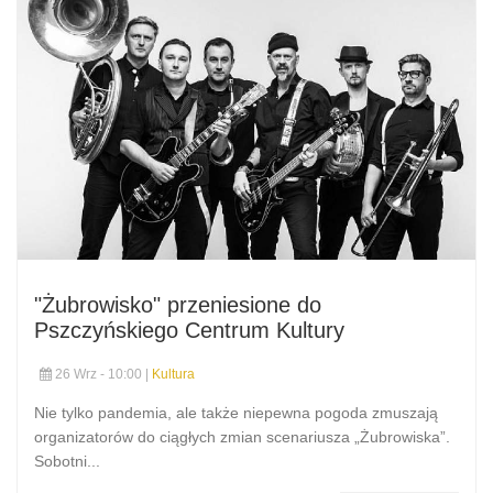
"Żubrowisko" przeniesione do
Pszczyńskiego Centrum Kultury
26 Wrz - 10:00 |
Kultura
Nie tylko pandemia, ale także niepewna pogoda zmuszają
organizatorów do ciągłych zmian scenariusza „Żubrowiska”.
Sobotni...