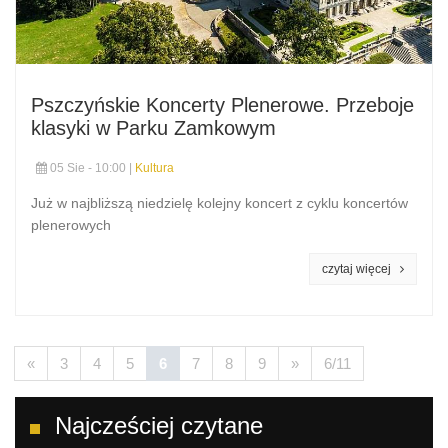
Pszczyńskie Koncerty Plenerowe. Przeboje
klasyki w Parku Zamkowym
05 Sie - 10:00 |
Kultura
Już w najbliższą niedzielę kolejny koncert z cyklu koncertów
plenerowych
czytaj więcej
«
3
4
5
6
7
8
9
»
6/11
Najcześciej czytane