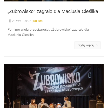
„Żubrowisko” zagrało dla Maciusia Cieślika
28 Wrz - 09:22 |
Kultura
Pomimo wielu przeciwności, „Żubrowisko” zagrało dla
Maciusia Cieślika
czytaj więcej