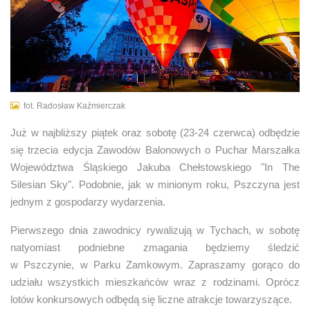
fot. Radosław Kaźmierczak
Już w najbliższy piątek oraz sobotę (23-24 czerwca) odbędzie
się trzecia edycja Zawodów Balonowych o Puchar Marszałka
Województwa Śląskiego Jakuba Chełstowskiego "In The
Silesian Sky". Podobnie, jak w minionym roku, Pszczyna jest
jednym z gospodarzy wydarzenia.
Pierwszego dnia zawodnicy rywalizują w Tychach, w sobotę
natyomiast podniebne zmagania będziemy śledzić
w Pszczynie, w Parku Zamkowym. Zapraszamy gorąco do
udziału wszystkich mieszkańców wraz z rodzinami. Oprócz
lotów konkursowych odbędą się liczne atrakcje towarzyszące.