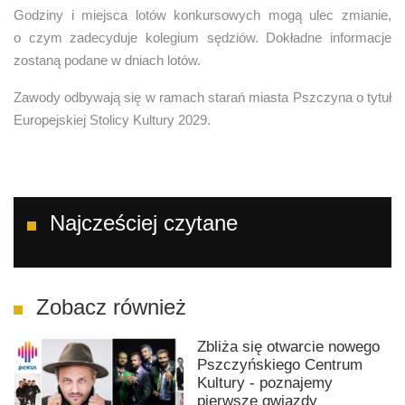
Godziny i miejsca lotów konkursowych mogą ulec zmianie,
o czym zadecyduje kolegium sędziów. Dokładne informacje
zostaną podane w dniach lotów.
Zawody odbywają się w ramach starań miasta Pszczyna o tytuł
Europejskiej Stolicy Kultury 2029.
Najcześciej czytane
Zobacz również
Zbliża się otwarcie nowego
Pszczyńskiego Centrum
Kultury - poznajemy
pierwsze gwiazdy