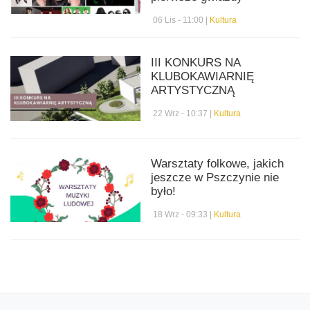
06 Lis - 11:00 |
Kultura
III KONKURS NA
KLUBOKAWIARNIĘ
ARTYSTYCZNĄ
22 Wrz - 10:37 |
Kultura
Warsztaty folkowe, jakich
jeszcze w Pszczynie nie
było!
18 Wrz - 09:33 |
Kultura