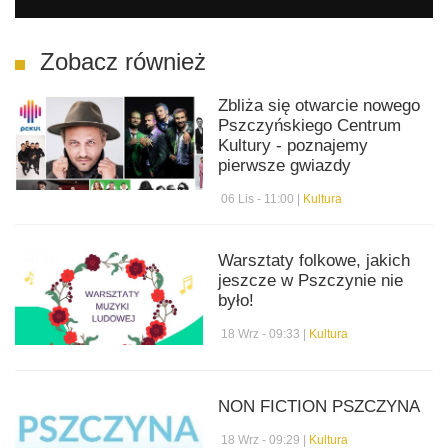
Zobacz również
Zbliża się otwarcie nowego
Pszczyńskiego Centrum
Kultury - poznajemy
pierwsze gwiazdy
06 Lis - 11:00 |
Kultura
Warsztaty folkowe, jakich
jeszcze w Pszczynie nie
było!
18 Wrz - 09:33 |
Kultura
NON FICTION PSZCZYNA
18 Wrz - 09:29 |
Kultura