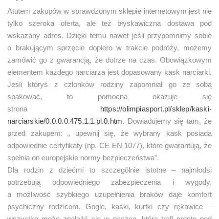
Atutem zakupów w sprawdzonym sklepie internetowym jest nie
tylko szeroka oferta, ale też błyskawiczna dostawa pod
wskazany adres. Dzięki temu nawet jeśli przypomnimy sobie
o brakującym sprzęcie dopiero w trakcie podróży, możemy
zamówić go z gwarancją, że dotrze na czas. Obowiązkowym
elementem każdego narciarza jest dopasowany kask narciarki.
Jeśli któryś z członków rodziny zapomniał go ze sobą
spakować, to pomocna okazuje się
strona
https://olimpiasport.pl/sklep/kaski-
narciarskie/0.0.0.0.475.1.1.pl.0.htm
. Dowiadujemy się tam, że
przed zakupem: „ upewnij się, że wybrany kask posiada
odpowiednie certyfikaty (np. CE EN 1077), które gwarantują, że
spełnia on europejskie normy bezpieczeństwa”.
Dla rodzin z dziećmi to szczególnie istotne – najmłodsi
potrzebują odpowiedniego zabezpieczenia i wygody,
a możliwość szybkiego uzupełnienia braków daje komfort
psychiczny rodzicom. Gogle, kaski, kurtki czy rękawice –
wszystko może znaleźć się w paczce, która trafi prosto pod