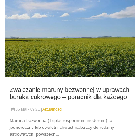
Zwalczanie maruny bezwonnej w uprawach
buraka cukrowego – poradnik dla każdego
06 Maj - 09:21 |
Aktualności
Maruna bezwonna (Tripleurospermum inodorum) to
jednoroczny lub dwuletni chwast należący do rodziny
astrowatych, powszech...