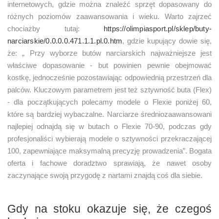
internetowych, gdzie można znaleźć sprzęt dopasowany do
różnych poziomów zaawansowania i wieku. Warto zajrzeć
chociażby tutaj:
https://olimpiasport.pl/sklep/buty-
narciarskie/0.0.0.0.471.1.1.pl.0.htm
, gdzie kupujący dowie się,
że: „ Przy wyborze butów narciarskich najważniejsze jest
właściwe dopasowanie - but powinien pewnie obejmować
kostkę, jednocześnie pozostawiając odpowiednią przestrzeń dla
palców. Kluczowym parametrem jest też sztywność buta (Flex)
- dla początkujących polecamy modele o Flexie poniżej 60,
które są bardziej wybaczalne. Narciarze średniozaawansowani
najlepiej odnajdą się w butach o Flexie 70-90, podczas gdy
profesjonaliści wybierają modele o sztywności przekraczającej
100, zapewniające maksymalną precyzję prowadzenia”. Bogata
oferta i fachowe doradztwo sprawiają, że nawet osoby
zaczynające swoją przygodę z nartami znajdą coś dla siebie.
Gdy na stoku okazuje się, że czegoś