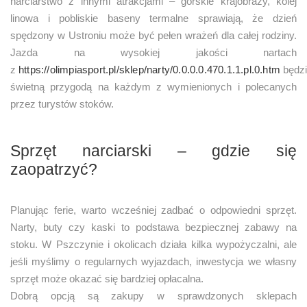
narciarstwo z innymi atrakcjami – górskie krajobrazy, kolej
linowa i pobliskie baseny termalne sprawiają, że dzień
spędzony w Ustroniu może być pełen wrażeń dla całej rodziny.
Jazda na wysokiej jakości nartach
z
https://olimpiasport.pl/sklep/narty/0.0.0.0.470.1.1.pl.0.htm
będz
świetną przygodą na każdym z wymienionych i polecanych
przez turystów stoków.
Sprzęt narciarski – gdzie się
zaopatrzyć?
Planując ferie, warto wcześniej zadbać o odpowiedni sprzęt.
Narty, buty czy kaski to podstawa bezpiecznej zabawy na
stoku. W Pszczynie i okolicach działa kilka wypożyczalni, ale
jeśli myślimy o regularnych wyjazdach, inwestycja we własny
sprzęt może okazać się bardziej opłacalna.
Dobrą opcją są zakupy w sprawdzonych sklepach