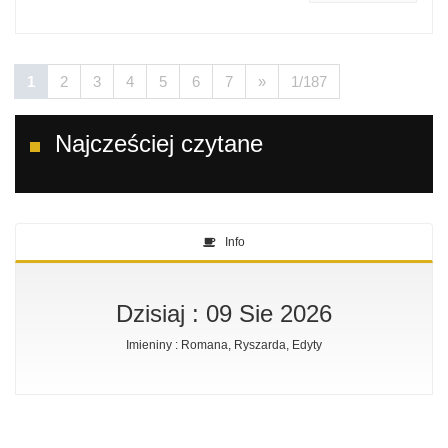
1
2
3
4
5
6
7
»
1/187
Najcześciej czytane
Info
Dzisiaj : 09 Sie 2026
Imieniny : Romana, Ryszarda, Edyty