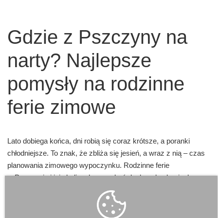
Gdzie z Pszczyny na
narty? Najlepsze
pomysły na rodzinne
ferie zimowe
Lato dobiega końca, dni robią się coraz krótsze, a poranki
chłodniejsze. To znak, że zbliża się jesień, a wraz z nią – czas
planowania zimowego wypoczynku. Rodzinne ferie
w Pszczynie i jej okolicach mogą być doskonałą okazją, by
odkryć uroki białego szaleństwa. Choć samo miasto nie ma
stoku narciarskiego, to jednak jego lokalizacja sprawia, że jest
idealną bazą wypadową do zimowych atrakcji regionu.