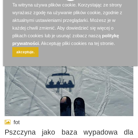
Ta witryna używa plików cookie. Korzystając ze strony
2025-09-16 10:46:59
Art Partnera
28755703
wyrażasz zgodę na używanie plików cookie, zgodnie z
aktualnymi ustawieniami przeglądarki. Możesz je w
każdej chwili zmienić. Aby dowiedzieć się więcej o
plikach cookies lub je usunąć zobacz naszą
politykę
prywatności
. Akceptuję pliki cookies na tej stronie.
akceptuje.
fot
Pszczyna jako baza wypadowa dla