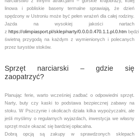
narciarstwo z innymi atrakcjami – górskie krajobrazy, kolej
linowa i pobliskie baseny termalne sprawiają, że dzień
spędzony w Ustroniu może być pełen wrażeń dla całej rodziny.
Jazda na wysokiej jakości nartach
z
https://olimpiasport.pl/sklep/narty/0.0.0.0.470.1.1.pl.0.htm
będz
świetną przygodą na każdym z wymienionych i polecanych
przez turystów stoków.
Sprzęt narciarski – gdzie się
zaopatrzyć?
Planując ferie, warto wcześniej zadbać o odpowiedni sprzęt.
Narty, buty czy kaski to podstawa bezpiecznej zabawy na
stoku. W Pszczynie i okolicach działa kilka wypożyczalni, ale
jeśli myślimy o regularnych wyjazdach, inwestycja we własny
sprzęt może okazać się bardziej opłacalna.
Dobrą opcją są zakupy w sprawdzonych sklepach