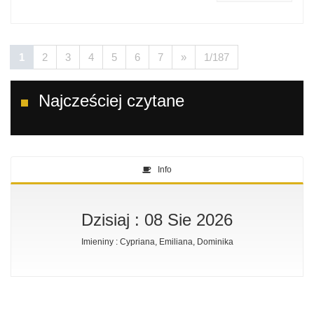
1
2
3
4
5
6
7
»
1/187
Najcześciej czytane
Info
Dzisiaj : 08 Sie 2026
Imieniny : Cypriana, Emiliana, Dominika