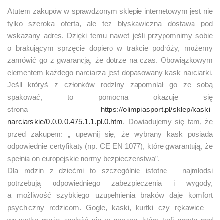
Atutem zakupów w sprawdzonym sklepie internetowym jest nie
tylko szeroka oferta, ale też błyskawiczna dostawa pod
wskazany adres. Dzięki temu nawet jeśli przypomnimy sobie
o brakującym sprzęcie dopiero w trakcie podróży, możemy
zamówić go z gwarancją, że dotrze na czas. Obowiązkowym
elementem każdego narciarza jest dopasowany kask narciarki.
Jeśli któryś z członków rodziny zapomniał go ze sobą
spakować, to pomocna okazuje się
strona
https://olimpiasport.pl/sklep/kaski-
narciarskie/0.0.0.0.475.1.1.pl.0.htm
. Dowiadujemy się tam, że
przed zakupem: „ upewnij się, że wybrany kask posiada
odpowiednie certyfikaty (np. CE EN 1077), które gwarantują, że
spełnia on europejskie normy bezpieczeństwa”.
Dla rodzin z dziećmi to szczególnie istotne – najmłodsi
potrzebują odpowiedniego zabezpieczenia i wygody,
a możliwość szybkiego uzupełnienia braków daje komfort
psychiczny rodzicom. Gogle, kaski, kurtki czy rękawice –
wszystko może znaleźć się w paczce, która trafi prosto pod