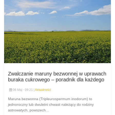
Zwalczanie maruny bezwonnej w uprawach
buraka cukrowego – poradnik dla każdego
06 Maj - 09:21 |
Aktualności
Maruna bezwonna (Tripleurospermum inodorum) to
jednoroczny lub dwuletni chwast należący do rodziny
astrowatych, powszech...