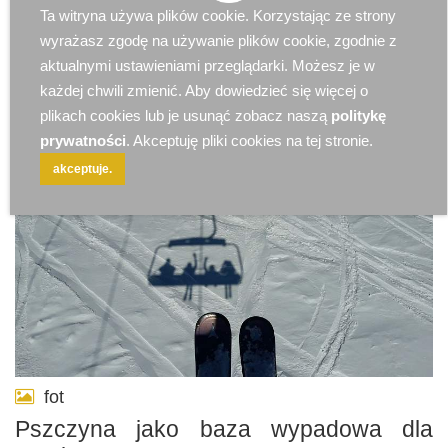
Ta witryna używa plików cookie. Korzystając ze strony
2025-09-16 10:46:59
Art Partnera
28754896
wyrażasz zgodę na używanie plików cookie, zgodnie z
aktualnymi ustawieniami przeglądarki. Możesz je w
każdej chwili zmienić. Aby dowiedzieć się więcej o
plikach cookies lub je usunąć zobacz naszą
politykę
prywatności
. Akceptuję pliki cookies na tej stronie.
akceptuje.
fot
Pszczyna jako baza wypadowa dla