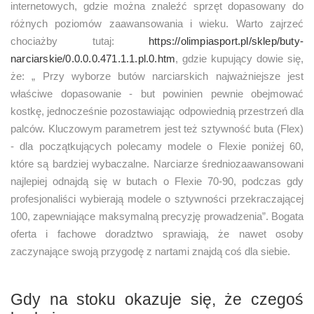
internetowych, gdzie można znaleźć sprzęt dopasowany do
różnych poziomów zaawansowania i wieku. Warto zajrzeć
chociażby tutaj:
https://olimpiasport.pl/sklep/buty-
narciarskie/0.0.0.0.471.1.1.pl.0.htm
, gdzie kupujący dowie się,
że: „ Przy wyborze butów narciarskich najważniejsze jest
właściwe dopasowanie - but powinien pewnie obejmować
kostkę, jednocześnie pozostawiając odpowiednią przestrzeń dla
palców. Kluczowym parametrem jest też sztywność buta (Flex)
- dla początkujących polecamy modele o Flexie poniżej 60,
które są bardziej wybaczalne. Narciarze średniozaawansowani
najlepiej odnajdą się w butach o Flexie 70-90, podczas gdy
profesjonaliści wybierają modele o sztywności przekraczającej
100, zapewniające maksymalną precyzję prowadzenia”. Bogata
oferta i fachowe doradztwo sprawiają, że nawet osoby
zaczynające swoją przygodę z nartami znajdą coś dla siebie.
Gdy na stoku okazuje się, że czegoś