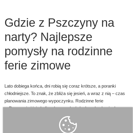
Gdzie z Pszczyny na
narty? Najlepsze
pomysły na rodzinne
ferie zimowe
Lato dobiega końca, dni robią się coraz krótsze, a poranki
chłodniejsze. To znak, że zbliża się jesień, a wraz z nią – czas
planowania zimowego wypoczynku. Rodzinne ferie
w Pszczynie i jej okolicach mogą być doskonałą okazją, by
odkryć uroki białego szaleństwa. Choć samo miasto nie ma
stoku narciarskiego, to jednak jego lokalizacja sprawia, że jest
idealną bazą wypadową do zimowych atrakcji regionu.