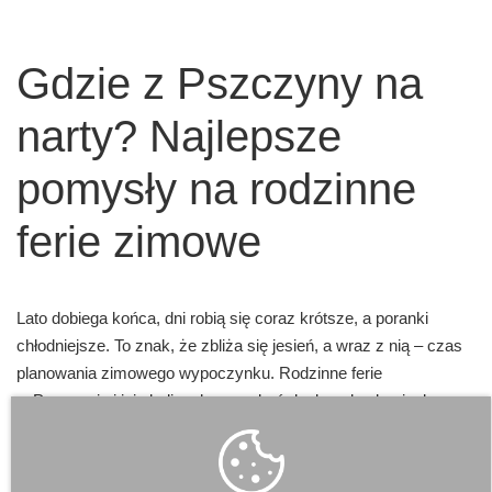
Gdzie z Pszczyny na
narty? Najlepsze
pomysły na rodzinne
ferie zimowe
Lato dobiega końca, dni robią się coraz krótsze, a poranki
chłodniejsze. To znak, że zbliża się jesień, a wraz z nią – czas
planowania zimowego wypoczynku. Rodzinne ferie
w Pszczynie i jej okolicach mogą być doskonałą okazją, by
odkryć uroki białego szaleństwa. Choć samo miasto nie ma
stoku narciarskiego, to jednak jego lokalizacja sprawia, że jest
idealną bazą wypadową do zimowych atrakcji regionu.