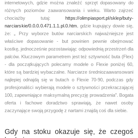
internetowych, gdzie można znaleźć sprzęt dopasowany do
różnych poziomów zaawansowania i wieku. Warto zajrzeć
chociażby tutaj:
https://olimpiasport.pl/sklep/buty-
narciarskie/0.0.0.0.471.1.1.pl.0.htm
, gdzie kupujący dowie się,
że: „ Przy wyborze butów narciarskich najważniejsze jest
właściwe dopasowanie - but powinien pewnie obejmować
kostkę, jednocześnie pozostawiając odpowiednią przestrzeń dla
palców. Kluczowym parametrem jest też sztywność buta (Flex)
- dla początkujących polecamy modele o Flexie poniżej 60,
które są bardziej wybaczalne. Narciarze średniozaawansowani
najlepiej odnajdą się w butach o Flexie 70-90, podczas gdy
profesjonaliści wybierają modele o sztywności przekraczającej
100, zapewniające maksymalną precyzję prowadzenia”. Bogata
oferta i fachowe doradztwo sprawiają, że nawet osoby
zaczynające swoją przygodę z nartami znajdą coś dla siebie.
Gdy na stoku okazuje się, że czegoś