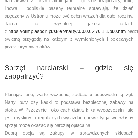
narciarstwo z innymi atrakcjami – górskie krajobrazy, kolej
linowa i pobliskie baseny termalne sprawiają, że dzień
spędzony w Ustroniu może być pełen wrażeń dla całej rodziny.
Jazda na wysokiej jakości nartach
z
https://olimpiasport.pl/sklep/narty/0.0.0.0.470.1.1.pl.0.htm
będz
świetną przygodą na każdym z wymienionych i polecanych
przez turystów stoków.
Sprzęt narciarski – gdzie się
zaopatrzyć?
Planując ferie, warto wcześniej zadbać o odpowiedni sprzęt.
Narty, buty czy kaski to podstawa bezpiecznej zabawy na
stoku. W Pszczynie i okolicach działa kilka wypożyczalni, ale
jeśli myślimy o regularnych wyjazdach, inwestycja we własny
sprzęt może okazać się bardziej opłacalna.
Dobrą opcją są zakupy w sprawdzonych sklepach