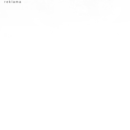
r e k l a m a