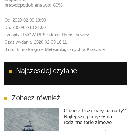
prawdopodobieństwo: 80%
Od: 2020-02-09 18:00
Do: 2020-02-10 21:00
synoptyk IMGW-PIB: Łukasz Harasimowicz
Czas wydania: 2020-02-09 10:11
Biuro: Biuro Prognoz Meteorologicznych w Krakowie
Najcześciej czytane
Zobacz również
Gdzie z Pszczyny na narty?
Najlepsze pomysły na
rodzinne ferie zimowe