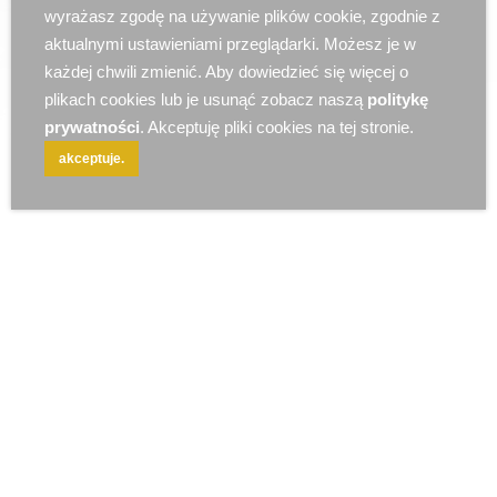
r e k l a m a
wyrażasz zgodę na używanie plików cookie, zgodnie z
aktualnymi ustawieniami przeglądarki. Możesz je w
każdej chwili zmienić. Aby dowiedzieć się więcej o
plikach cookies lub je usunąć zobacz naszą
politykę
prywatności
. Akceptuję pliki cookies na tej stronie.
akceptuje.