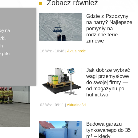
Zobacz również
Gdzie z Pszczyny
na narty? Najlepsze
pomysły na
dę na
rodzinne ferie
rki.
zimowe
ch
16 Wrz - 10:46 |
Aktualności
 pliki
Jak dobrze wybrać
wagi przemysłowe
do swojej firmy —
od magazynu po
hutnictwo
02 Wrz - 09:11 |
Aktualności
Budowa garażu
tynkowanego do 35
m² – kiedy