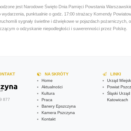
chodzone jest Narodowe Święto Dnia Pamięci Powstania Warszawski
o wydarzenia, punktualnie o godz. 17:00 strażacy Komendy Powiato
uchomili sygnały świetlne i dźwiękowe w pojazdach pożarniczych, o
czącym o odzyskanie niepodległości i suwerenności przez Polskę.
ONTAKT
NA SKRÓTY
LINKI
Home
Urząd Miejsk
Aktualności
Powiat Pszcz
Kultura
Śląski Urzą
9 877
Praca
Katowicach
Banery Epszczyna
Kamera Pszczyna
Kontakt