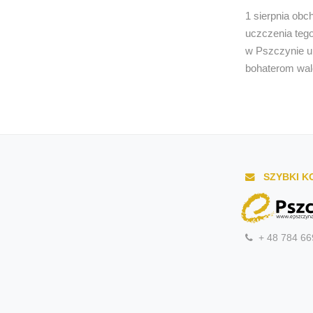
1 sierpnia ob
uczczenia teg
w Pszczynie ur
bohaterom wal
SZYBKI K
+ 48 784 66