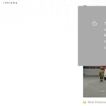
r e k l a m a
78. rocznica 
2022-08-02 
T
u
M
c
c
Straż Pożarna