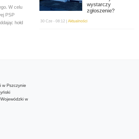
wystarczy
ego. W celu
zgłoszenie?
wej PSP
30 Cze - 08:12 |
Aktualności
ddając hołd
i w Pszczynie
yński
d Wojewódzki w