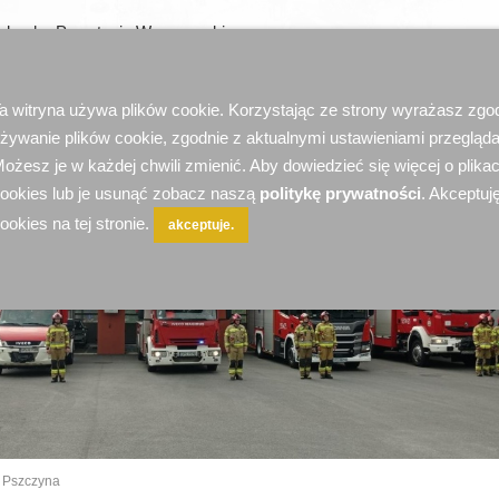
wybuchu Powstania Warszawskiego
20:12:49
Straż Pożarna Pszczyna
1740
a witryna używa plików cookie. Korzystając ze strony wyrażasz zgo
żywanie plików cookie, zgodnie z aktualnymi ustawieniami przegląda
ożesz je w każdej chwili zmienić. Aby dowiedzieć się więcej o plika
ookies lub je usunąć zobacz naszą
politykę prywatności
. Akceptuję
ookies na tej stronie.
akceptuje.
 Pszczyna