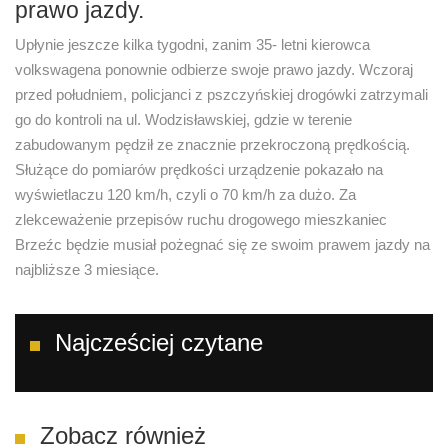
prawo jazdy.
Upłynie jeszcze kilka tygodni, zanim 35- letni kierowca
volkswagena ponownie odbierze swoje prawo jazdy. Wczoraj
przed południem, policjanci z pszczyńskiej drogówki zatrzymali
go do kontroli na ul. Wodzisławskiej, gdzie w terenie
zabudowanym pędził ze znacznie przekroczoną prędkością.
Służące do pomiarów prędkości urządzenie pokazało na
wyświetlaczu 120 km/h, czyli o 70 km/h za dużo. Za
zlekceważenie przepisów ruchu drogowego mieszkaniec
Brzeźc będzie musiał pożegnać się ze swoim prawem jazdy na
najbliższe 3 miesiące.
Najcześciej czytane
Zobacz również