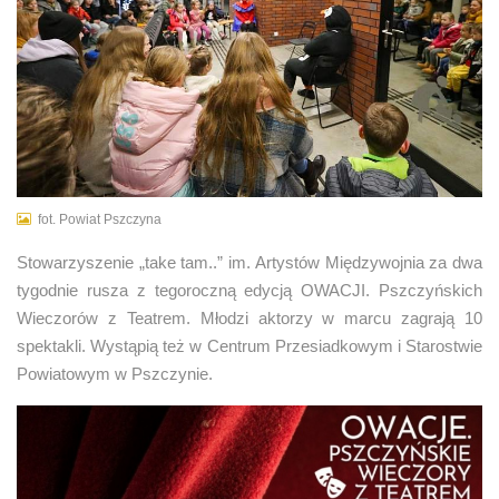
fot. Powiat Pszczyna
Stowarzyszenie „take tam..” im. Artystów Międzywojnia za dwa
tygodnie rusza z tegoroczną edycją OWACJI. Pszczyńskich
Wieczorów z Teatrem. Młodzi aktorzy w marcu zagrają 10
spektakli. Wystąpią też w Centrum Przesiadkowym i Starostwie
Powiatowym w Pszczynie.