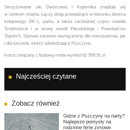
Skrzyżowanie ulic Dworcowej i Kopernika znajduje się
w centrum miasta. Łączy drogi prowadzące w kierunku dworca
kolejowego, DK-1, parku, a także zachodniej części osiedla
Śródmieście i w stronę osiedli Piłsudskiego i Powstańców
Śląskich. Stanowi zarówno ważną arterię dla mieszkańców, jak
i dla turystów, którzy odwiedzający Pszczynę.
Koszt związany z budową ronda wyniósł 82 999,91 zł
Najcześciej czytane
Zobacz również
Gdzie z Pszczyny na narty?
Najlepsze pomysły na
rodzinne ferie zimowe