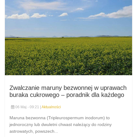
Zwalczanie maruny bezwonnej w uprawach
buraka cukrowego – poradnik dla każdego
06 Maj - 09:21 |
Aktualności
Maruna bezwonna (Tripleurospermum inodorum) to
jednoroczny lub dwuletni chwast należący do rodziny
astrowatych, powszech...