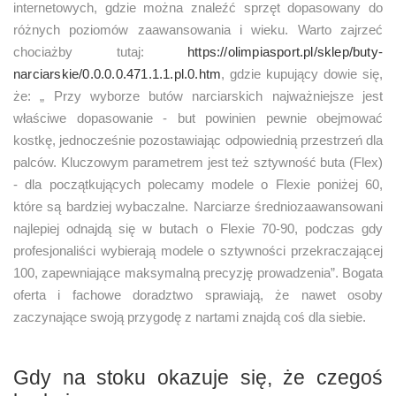
internetowych, gdzie można znaleźć sprzęt dopasowany do
różnych poziomów zaawansowania i wieku. Warto zajrzeć
chociażby tutaj:
https://olimpiasport.pl/sklep/buty-
narciarskie/0.0.0.0.471.1.1.pl.0.htm
, gdzie kupujący dowie się,
że: „ Przy wyborze butów narciarskich najważniejsze jest
właściwe dopasowanie - but powinien pewnie obejmować
kostkę, jednocześnie pozostawiając odpowiednią przestrzeń dla
palców. Kluczowym parametrem jest też sztywność buta (Flex)
- dla początkujących polecamy modele o Flexie poniżej 60,
które są bardziej wybaczalne. Narciarze średniozaawansowani
najlepiej odnajdą się w butach o Flexie 70-90, podczas gdy
profesjonaliści wybierają modele o sztywności przekraczającej
100, zapewniające maksymalną precyzję prowadzenia”. Bogata
oferta i fachowe doradztwo sprawiają, że nawet osoby
zaczynające swoją przygodę z nartami znajdą coś dla siebie.
Gdy na stoku okazuje się, że czegoś