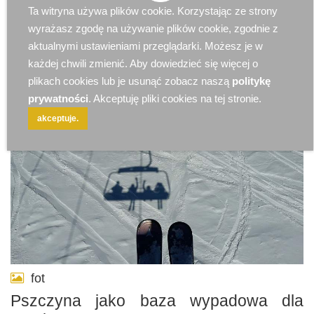
Ta witryna używa plików cookie. Korzystając ze strony
2025-09-16 10:46:59
Art Partnera
28755842
wyrażasz zgodę na używanie plików cookie, zgodnie z
aktualnymi ustawieniami przeglądarki. Możesz je w
każdej chwili zmienić. Aby dowiedzieć się więcej o
plikach cookies lub je usunąć zobacz naszą
politykę
prywatności
. Akceptuję pliki cookies na tej stronie.
akceptuje.
fot
Pszczyna jako baza wypadowa dla