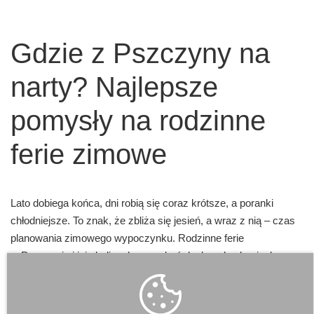
Gdzie z Pszczyny na
narty? Najlepsze
pomysły na rodzinne
ferie zimowe
Lato dobiega końca, dni robią się coraz krótsze, a poranki
chłodniejsze. To znak, że zbliża się jesień, a wraz z nią – czas
planowania zimowego wypoczynku. Rodzinne ferie
w Pszczynie i jej okolicach mogą być doskonałą okazją, by
odkryć uroki białego szaleństwa. Choć samo miasto nie ma
stoku narciarskiego, to jednak jego lokalizacja sprawia, że jest
idealną bazą wypadową do zimowych atrakcji regionu.