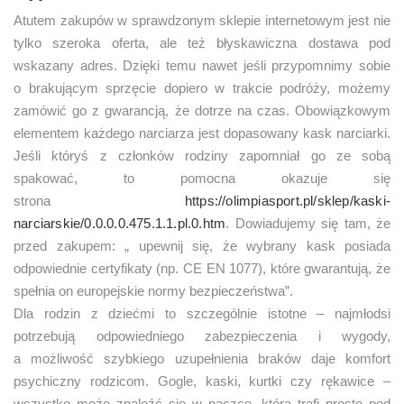
Atutem zakupów w sprawdzonym sklepie internetowym jest nie
tylko szeroka oferta, ale też błyskawiczna dostawa pod
wskazany adres. Dzięki temu nawet jeśli przypomnimy sobie
o brakującym sprzęcie dopiero w trakcie podróży, możemy
zamówić go z gwarancją, że dotrze na czas. Obowiązkowym
elementem każdego narciarza jest dopasowany kask narciarki.
Jeśli któryś z członków rodziny zapomniał go ze sobą
spakować, to pomocna okazuje się
strona
https://olimpiasport.pl/sklep/kaski-
narciarskie/0.0.0.0.475.1.1.pl.0.htm
. Dowiadujemy się tam, że
przed zakupem: „ upewnij się, że wybrany kask posiada
odpowiednie certyfikaty (np. CE EN 1077), które gwarantują, że
spełnia on europejskie normy bezpieczeństwa”.
Dla rodzin z dziećmi to szczególnie istotne – najmłodsi
potrzebują odpowiedniego zabezpieczenia i wygody,
a możliwość szybkiego uzupełnienia braków daje komfort
psychiczny rodzicom. Gogle, kaski, kurtki czy rękawice –
wszystko może znaleźć się w paczce, która trafi prosto pod