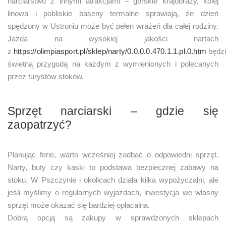
narciarstwo z innymi atrakcjami – górskie krajobrazy, kolej
linowa i pobliskie baseny termalne sprawiają, że dzień
spędzony w Ustroniu może być pełen wrażeń dla całej rodziny.
Jazda na wysokiej jakości nartach
z
https://olimpiasport.pl/sklep/narty/0.0.0.0.470.1.1.pl.0.htm
będz
świetną przygodą na każdym z wymienionych i polecanych
przez turystów stoków.
Sprzęt narciarski – gdzie się
zaopatrzyć?
Planując ferie, warto wcześniej zadbać o odpowiedni sprzęt.
Narty, buty czy kaski to podstawa bezpiecznej zabawy na
stoku. W Pszczynie i okolicach działa kilka wypożyczalni, ale
jeśli myślimy o regularnych wyjazdach, inwestycja we własny
sprzęt może okazać się bardziej opłacalna.
Dobrą opcją są zakupy w sprawdzonych sklepach