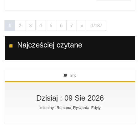
1
2
3
4
5
6
7
»
1/187
Najcześciej czytane
Info
Dzisiaj : 09 Sie 2026
Imieniny : Romana, Ryszarda, Edyty