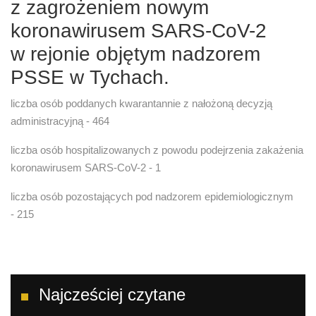
z zagrożeniem nowym
koronawirusem SARS-CoV-2
w rejonie objętym nadzorem
PSSE w Tychach.
liczba osób poddanych kwarantannie z nałożoną decyzją
administracyjną - 464
liczba osób hospitalizowanych z powodu podejrzenia zakażenia
koronawirusem SARS-CoV-2 - 1
liczba osób pozostających pod nadzorem epidemiologicznym
- 215
Najcześciej czytane