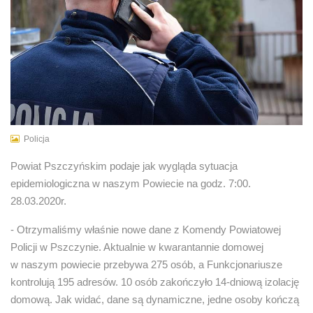
Policja
Powiat Pszczyńskim podaje jak wygląda sytuacja
epidemiologiczna w naszym Powiecie na godz. 7:00.
28.03.2020r.
- Otrzymaliśmy właśnie nowe dane z Komendy Powiatowej
Policji w Pszczynie. Aktualnie w kwarantannie domowej
w naszym powiecie przebywa 275 osób, a Funkcjonariusze
kontrolują 195 adresów. 10 osób zakończyło 14-dniową izolację
domową. Jak widać, dane są dynamiczne, jedne osoby kończą