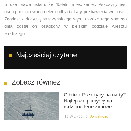
Stróże prawa ustalili, że 46-letni mieszkaniec Pszczyny jest
osobą poszukiwaną celem odbycia kary pozbawienia wolności.
Zgodnie z decyzją pszczyńskiego sądu jeszcze tego samego
dnia został on osadzony w bielskim oddziale Aresztu
Śledczego.
Najcześciej czytane
Zobacz również
Gdzie z Pszczyny na narty?
Najlepsze pomysły na
rodzinne ferie zimowe
16 Wrz - 10:46 |
Aktualności