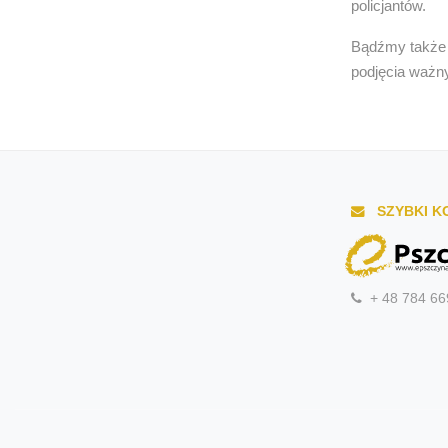
policjantów.
Bądźmy także p
podjęcia ważn
SZYBKI K
+ 48 784 66