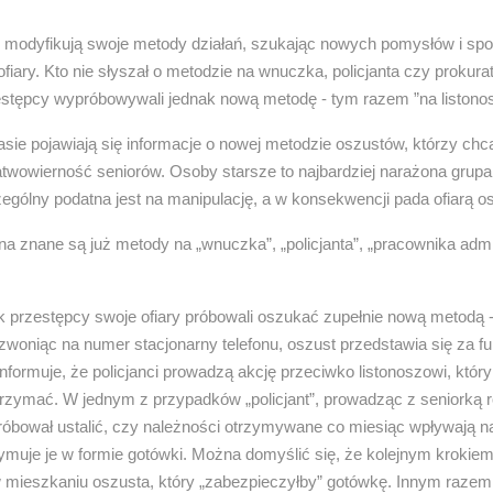
e modyfikują swoje metody działań, szukając nowych pomysłów i sp
ofiary. Kto nie słyszał o metodzie na wnuczka, policjanta czy prokura
estępcy wypróbowywali jednak nową metodę - tym razem ”na listono
sie pojawiają się informacje o nowej metodzie oszustów, którzy chc
twowierność seniorów. Osoby starsze to najbardziej narażona grupa l
gólny podatna jest na manipulację, a w konsekwencji pada ofiarą o
 znane są już metody na „wnuczka”, „policjanta”, „pracownika admin
k przestępcy swoje ofiary próbowali oszukać zupełnie nową metodą 
Dzwoniąc na numer stacjonarny telefonu, oszust przedstawia się za f
 informuje, że policjanci prowadzą akcję przeciwko listonoszowi, któr
trzymać. W jednym z przypadków „policjant”, prowadząc z seniorką
próbował ustalić, czy należności otrzymywane co miesiąc wpływają na
muje je w formie gotówki. Można domyślić się, że kolejnym krokiem
 w mieszkaniu oszusta, który „zabezpieczyłby” gotówkę. Innym raze