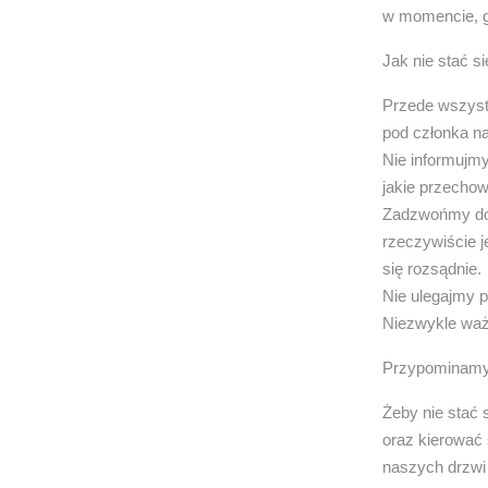
w momencie, gd
Jak nie stać s
Przede wszyst
pod członka na
Nie informujmy
jakie przecho
Zadzwońmy do k
rzeczywiście j
się rozsądnie.
Nie ulegajmy p
Niezwykle waż
Przypominamy
Żeby nie stać 
oraz kierować 
naszych drzwi 