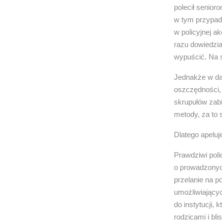
polecił senior
w tym przypadk
w policyjnej a
razu dowiedzia
wypuścić. Na s
Jednakże w dal
oszczędności, 
skrupułów zabi
metody, za to 
Dlatego apelu
Prawdziwi poli
o prowadzonych
przelanie na p
umożliwiający
do instytucji,
rodzicami i b