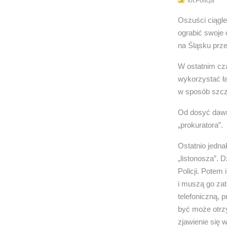
fot.Policja
Oszuści ciągl
ograbić swoje 
na Śląsku prz
W ostatnim cza
wykorzystać ła
w sposób szcze
Od dosyć dawna
„prokuratora”.
Ostatnio jedna
„listonosza”. 
Policji. Potem
i muszą go za
telefoniczną, 
być może otrzy
zjawienie się