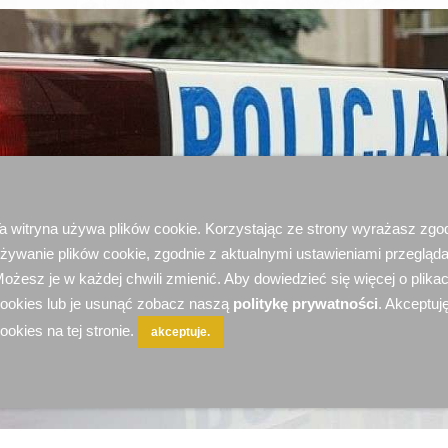
a witryna używa plików cookie. Korzystając ze strony wyrażasz zgo
żywanie plików cookie, zgodnie z aktualnymi ustawieniami przegląda
ożesz je w każdej chwili zmienić. Aby dowiedzieć się więcej o plika
ookies lub je usunąć zobacz naszą
politykę prywatności
. Akceptuję
ookies na tej stronie.
akceptuje.