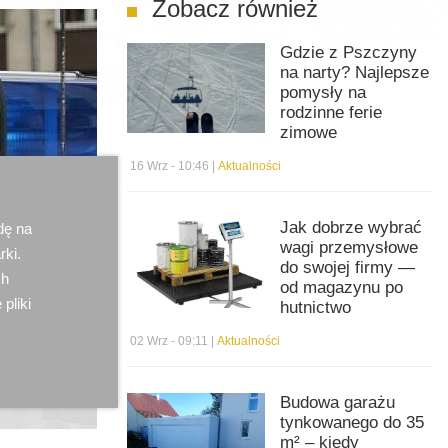
Zobacz również
Gdzie z Pszczyny
na narty? Najlepsze
pomysły na
rodzinne ferie
zimowe
16 Wrz - 10:46 |
Aktualności
Jak dobrze wybrać
dę na
wagi przemysłowe
rki.
do swojej firmy —
ch
od magazynu po
 pliki
hutnictwo
02 Wrz - 09:11 |
Aktualności
Budowa garażu
tynkowanego do 35
m² – kiedy