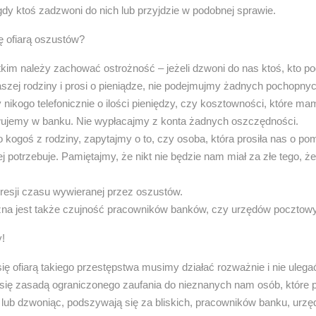
y ktoś zadzwoni do nich lub przyjdzie w podobnej sprawie.
ię ofiarą oszustów?
kim należy zachować ostrożność – jeżeli dzwoni do nas ktoś, kto p
szej rodziny i prosi o pieniądze, nie podejmujmy żadnych pochopnyc
 nikogo telefonicznie o ilości pieniędzy, czy kosztowności, które m
wujemy w banku. Nie wypłacajmy z konta żadnych oszczędności.
ogoś z rodziny, zapytajmy o to, czy osoba, która prosiła nas o po
ej potrzebuje. Pamiętajmy, że nikt nie będzie nam miał za złe tego,
resji czasu wywieranej przez oszustów.
na jest także czujność pracowników banków, czy urzędów pocztow
!
się ofiarą takiego przestępstwa musimy działać rozważnie i nie ule
się zasadą ograniczonego zaufania do nieznanych nam osób, które 
lub dzwoniąc, podszywają się za bliskich, pracowników banku, urzę