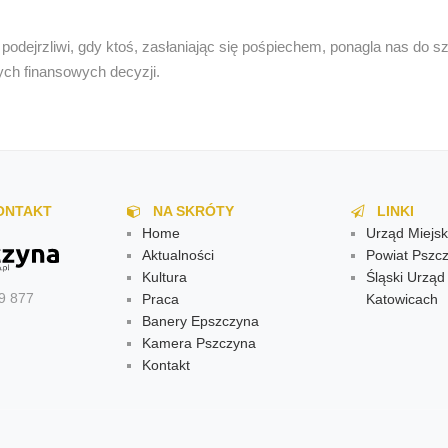
odejrzliwi, gdy ktoś, zasłaniając się pośpiechem, ponagla nas do s
ych finansowych decyzji.
ONTAKT
NA SKRÓTY
LINKI
Home
Urząd Miejsk
Aktualności
Powiat Pszcz
Kultura
Śląski Urzą
9 877
Praca
Katowicach
Banery Epszczyna
Kamera Pszczyna
Kontakt