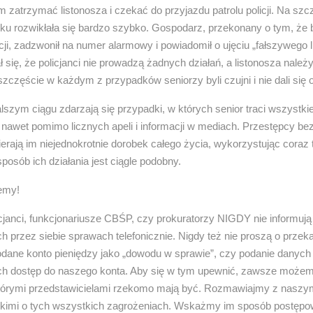
om zatrzymać listonosza i czekać do przyjazdu patrolu policji. Na szc
u rozwikłała się bardzo szybko. Gospodarz, przekonany o tym, że b
kcji, zadzwonił na numer alarmowy i powiadomił o ujęciu „fałszywego 
ł się, że policjanci nie prowadzą żadnych działań, a listonosza należ
zczęście w każdym z przypadków seniorzy byli czujni i nie dali się
szym ciągu zdarzają się przypadki, w których senior traci wszystki
nawet pomimo licznych apeli i informacji w mediach. Przestępcy be
erają im niejednokrotnie dorobek całego życia, wykorzystując coraz
sposób ich działania jest ciągle podobny.
jemy!
cjanci, funkcjonariusze CBŚP, czy prokuratorzy NIGDY nie informują
 przez siebie sprawach telefonicznie. Nigdy też nie proszą o przek
odane konto pieniędzy jako „dowodu w sprawie”, czy podanie danych
ch dostęp do naszego konta. Aby się w tym upewnić, zawsze może
 którymi przedstawicielami rzekomo mają być. Rozmawiajmy z naszy
liskimi o tych wszystkich zagrożeniach. Wskażmy im sposób postępo