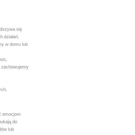
odszywa się
h działań.
amy w domu lub
moc,
 że zachowujemy
ych.
gać emocjom
pukają do
dów lub