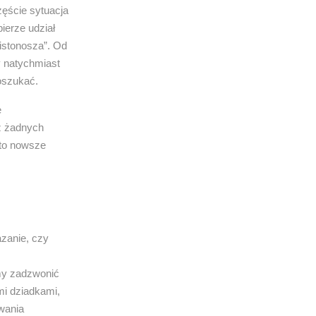
zęście sytuacja
ierze udział
listonosza”. Od
y natychmiast
 oszukać.
e
z żadnych
 to nowsze
azanie, czy
my zadzwonić
mi dziadkami,
wania