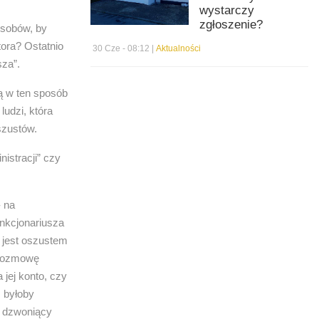
wystarczy
zgłoszenie?
osobów, by
tora? Ostatnio
30 Cze - 08:12 |
Aktualności
sza”.
ą w ten sposób
udzi, która
szustów.
istracji” czy
- na
unkcjonariusza
y jest oszustem
 rozmowę
 jej konto, czy
 byłoby
m dzwoniący