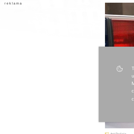
r e k l a m a
T
u
M
c
c