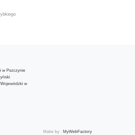
zybkiego
i w Pszczynie
yński
d Wojewódzki w
Make by :
MyWebFactory