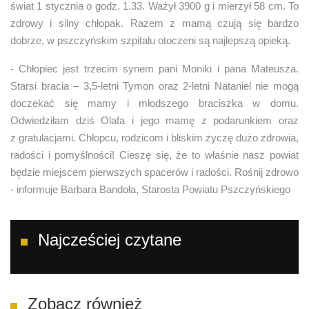
świat 1 stycznia o godz. 1.33. Ważył 3900 g i mierzył 58 cm. To
zdrowy i silny chłopak. Razem z mamą czują się bardzo
dobrze, w pszczyńskim szpitalu otoczeni są najlepszą opieką.
- Chłopiec jest trzecim synem pani Moniki i pana Mateusza.
Starsi bracia – 3,5-letni Tymon oraz 2-letni Nataniel nie mogą
doczekać się mamy i młodszego braciszka w domu.
Odwiedziłam dziś Olafa i jego mamę z podarunkiem oraz
z gratulacjami. Chłopcu, rodzicom i bliskim życzę dużo zdrowia,
radości i pomyślności! Cieszę się, że to właśnie nasz powiat
będzie miejscem pierwszych spacerów i radości. Rośnij zdrowo
- informuje Barbara Bandoła, Starosta Powiatu Pszczyńskiego
Najcześciej czytane
Zobacz również