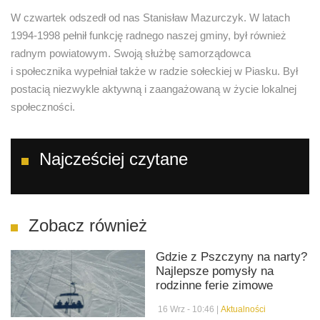
W czwartek odszedł od nas Stanisław Mazurczyk. W latach
1994-1998 pełnił funkcję radnego naszej gminy, był również
radnym powiatowym. Swoją służbę samorządowca
i społecznika wypełniał także w radzie sołeckiej w Piasku. Był
postacią niezwykle aktywną i zaangażowaną w życie lokalnej
społeczności.
Najcześciej czytane
Zobacz również
Gdzie z Pszczyny na narty?
Najlepsze pomysły na
rodzinne ferie zimowe
16 Wrz - 10:46 |
Aktualności