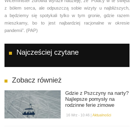
Wiceminister zdrowia wyraził nadzieję, że "Polacy w te święta
z bólem serca, ale odpuszczą sobie wizyty u najbliższych,
a będziemy się spotykali tylko w tym gronie, gdzie razem
mieszkamy, bo to jest najbardziej racjonalne w okresie
pandemii". (PAP)
Najcześciej czytane
Zobacz również
Gdzie z Pszczyny na narty?
Najlepsze pomysły na
rodzinne ferie zimowe
16 Wrz - 10:46 |
Aktualności