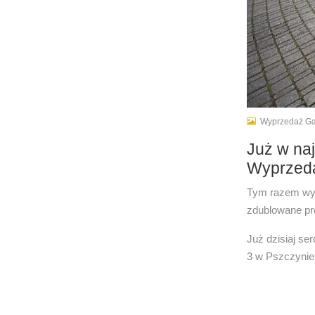
Wyprzedaż Ga
Już w naj
Wyprzed
Tym razem wyd
zdublowane pr
Już dzisiaj s
3 w Pszczynie,