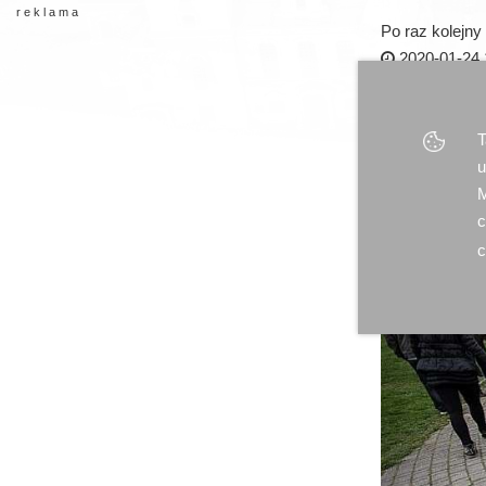
r e k l a m a
Po raz kolejn
2020-01-24 
T
u
M
c
c