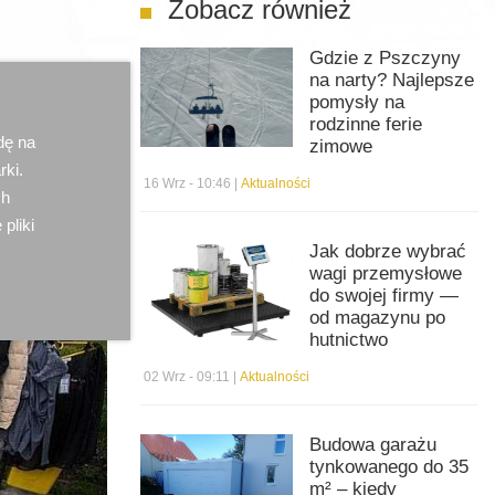
Zobacz również
Gdzie z Pszczyny
na narty? Najlepsze
pomysły na
rodzinne ferie
dę na
zimowe
rki.
16 Wrz - 10:46 |
Aktualności
ch
 pliki
Jak dobrze wybrać
wagi przemysłowe
do swojej firmy —
od magazynu po
hutnictwo
02 Wrz - 09:11 |
Aktualności
Budowa garażu
tynkowanego do 35
m² – kiedy