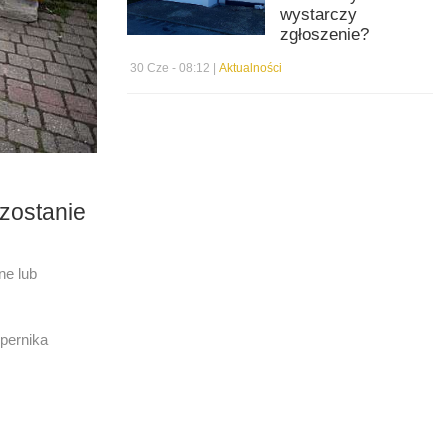
wystarczy
zgłoszenie?
30 Cze - 08:12 |
Aktualności
 zostanie
ne lub
pernika