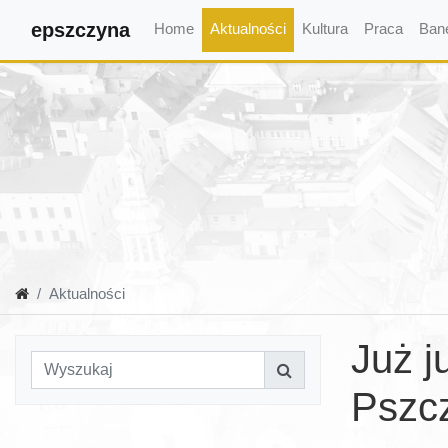
epszczyna
Home
Aktualności
Kultura
Praca
Ban
Aktualności
Już j
Pszc