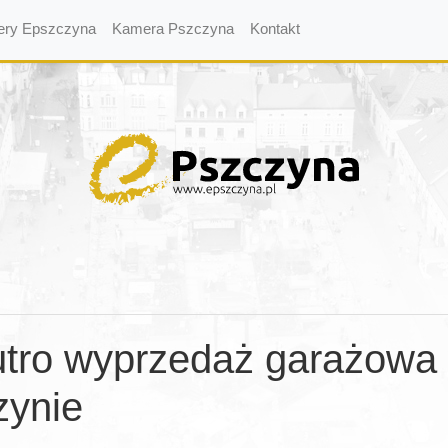
ery Epszczyna
Kamera Pszczyna
Kontakt
utro wyprzedaż garażowa
zynie