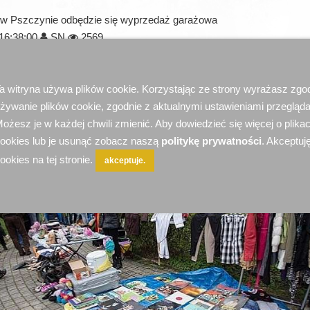
y w Pszczynie odbędzie się wyprzedaż garażowa
16:38:00
SN
2569
a witryna używa plików cookie. Korzystając ze strony wyrażasz zgo
żywanie plików cookie, zgodnie z aktualnymi ustawieniami przegląda
ożesz je w każdej chwili zmienić. Aby dowiedzieć się więcej o plika
ookies lub je usunąć zobacz naszą
politykę prywatności
. Akceptuję
ookies na tej stronie.
akceptuje.