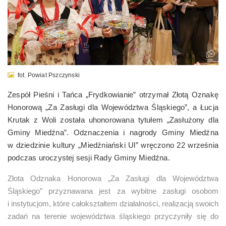
fot. Powiat Pszczynski
Zespół Pieśni i Tańca „Frydkowianie” otrzymał Złotą Oznakę
Honorową „Za Zasługi dla Województwa Śląskiego”, a Łucja
Krutak z Woli została uhonorowana tytułem „Zasłużony dla
Gminy Miedźna”. Odznaczenia i nagrody Gminy Miedźna
w dziedzinie kultury „Miedźniański Ul” wręczono 22 września
podczas uroczystej sesji Rady Gminy Miedźna.
Złota Odznaka Honorowa „Za Zasługi dla Województwa
Śląskiego” przyznawana jest za wybitne zasługi osobom
i instytucjom, które całokształtem działalności, realizacją swoich
zadań na terenie województwa śląskiego przyczyniły się do