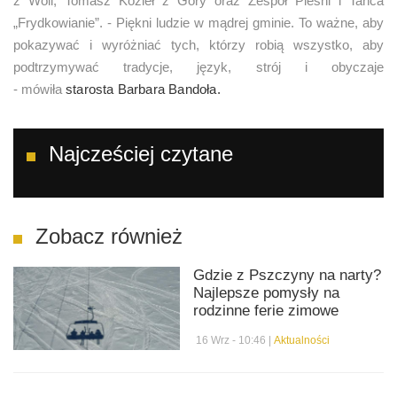
z Woli, Tomasz Kozieł z Góry oraz Zespół Pieśni i Tańca
„Frydkowianie”. - Piękni ludzie w mądrej gminie. To ważne, aby
pokazywać i wyróżniać tych, którzy robią wszystko, aby
podtrzymywać tradycje, język, strój i obyczaje
- mówiła
starosta
Barbara Bandoła.
Najcześciej czytane
Zobacz również
Gdzie z Pszczyny na narty?
Najlepsze pomysły na
rodzinne ferie zimowe
16 Wrz - 10:46 |
Aktualności