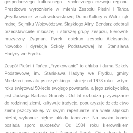
gospodarczego, kulturalnego i społecznego rozwoju regionu.
Prestiżowe wyróżnienie w imieniu Zespołu Pieśni i Tańca
„Frydkowienie” w sali widowiskowej Domu Kultury w Woli z rąk
radnej Sejmiku Województwa Śląskiego Aliny Bendarz odebrali
przedstawiciele młodszej i starszej grupy zespołu, kierownik
muzyczny Zygmunt Pyrek, opiekun zespołu Aleksandra
Nowotko i dyrekcja Szkoły Podstawowej im. Stanisława
Hadyny we Frydku.
Zespół Pieśni i Tańca „Frydkowianie” to chluba i duma Szkoły
Podstawowej im. Stanisława Hadyny we Frydku, gminy
Miedźna i powiatu pszczyńskiego. Istnieje od 1973 roku - w tym
roku świętował 50-lecie swojego powstania, a jego założycielką
jest Jadwiga Barbara Granatyr. Od lat rozbudza przywiązanie
do rodzinnej ziemi, kultywuje tradycje, popularyzuje dziedzictwo
ziemi pszczyńskiej. W swym repertuarze ma wiele śląskich
pieśni, wykonuje piękne układy taneczne. Na swoim koncie
posiada sporo sukcesów. Od 1984 roku kierownikiem
muzycznym zespołu jest Zygmunt Pyrek. Od czterech lat