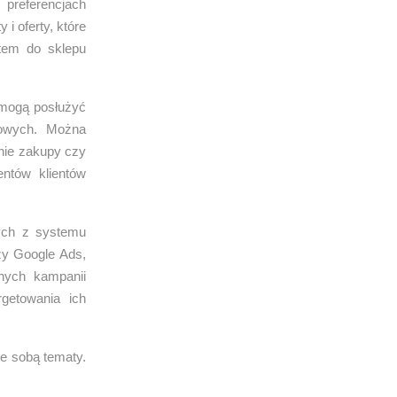
preferencjach
i oferty, które
otem do sklepu
 mogą posłużyć
gowych. Można
tnie zakupy czy
entów klientów
nych z systemu
zy Google Ads,
anych kampanii
getowania ich
e sobą tematy.