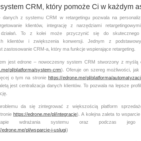
 system CRM, który pomoże Ci w każdym a
e danych z systemu CRM w retargetingu pozwala na personaliza
rgetowanie klientów, integrację z narzędziami retargetingowym
 działań. To z kolei może przyczynić się do skutecznego
ych klientów i zwiększenia konwersji. Jednym z podstawow
t zastosowanie CRM-a, który ma funkcje wspierające retargeting.
em jest edrone – nowoczesny system CRM stworzony z myślą
e.me/pl/platforma/system-crm
). Oferuje on szereg możliwości, jak
ięcej o tym na stronie
https://edrone.me/pl/platforma/automatyzac
letą jest centralizacja danych klientów. To pozwala na lepsze profi
cję.
roblemu da się zintegrować z większością platform sprzedaż
stronie
https://edrone.me/pl/integracje
). A kolejna zaleta to wsparci
apie wdrażania systemu oraz podczas jego u
//edrone.me/pl/wsparcie-i-uslugi
)