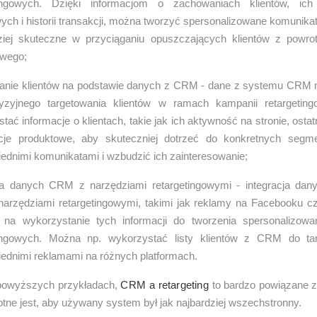
tingowych. Dzięki informacjom o zachowaniach klientów, ich 
ch i historii transakcji, można tworzyć spersonalizowane komunikaty 
ziej skuteczne w przyciąganiu opuszczających klientów z powr
owego;
wanie klientów na podstawie danych z CRM - dane z systemu CRM
yzyjnego targetowania klientów w ramach kampanii retargetin
tać informacje o klientach, takie jak ich aktywność na stronie, osta
ncje produktowe, aby skuteczniej dotrzeć do konkretnych segm
ednimi komunikatami i wzbudzić ich zainteresowanie;
cja danych CRM z narzędziami retargetingowymi - integracja da
arzędziami retargetingowymi, takimi jak reklamy na Facebooku c
 na wykorzystanie tych informacji do tworzenia spersonalizow
tingowych. Można np. wykorzystać listy klientów z CRM do tar
ednimi reklamami na różnych platformach.
powyższych przykładach,
CRM a retargeting
to bardzo powiązane z
totne jest, aby używany system był jak najbardziej wszechstronny.