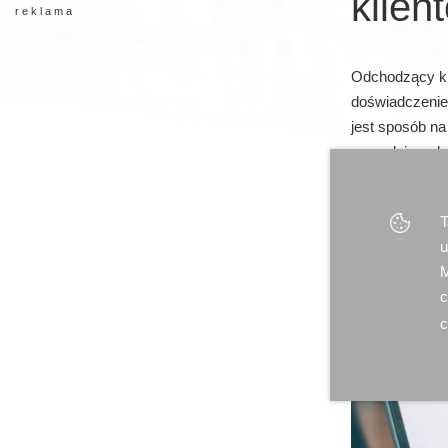
klien
r e k l a m a
Odchodzący kli
doświadczenie 
jest sposób n
narzędziem do
T
u
M
c
c