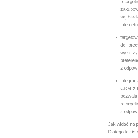
retarge
zakupowy
są bard
internet
targeto
do prec
wykorzys
prefere
z odpowi
integra
CRM z n
pozwala
retarge
z odpowi
Jak widać na 
Dlatego tak is