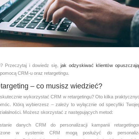
? Przeczytaj i dowiedz się,
jak odzyskiwać klientów opuszczaj
pomocą CRM-u oraz retargetingu.
targeting – co musisz wiedzieć?
 skutecznie wykorzystać CRM w retargetingu? Oto kilka praktyczn
móc. Którą wybierzesz – zależy to wyłącznie od specyfiki Twoje
ziałalności. Możesz skorzystać z następujących metod:
stanie danych CRM do personalizacji kampanii retargetin
dzone w systemie CRM mogą posłużyć do personalizac