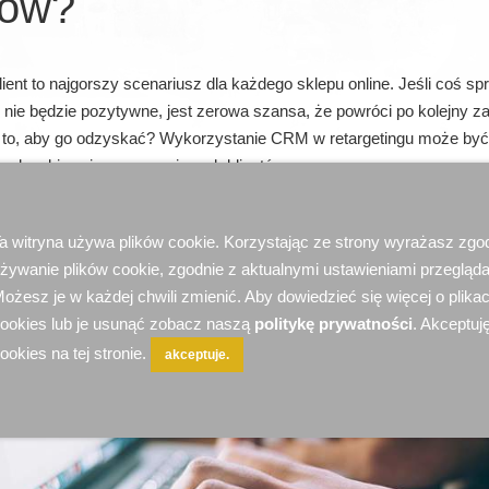
tów?
ent to najgorszy scenariusz dla każdego sklepu online. Jeśli coś spr
nie będzie pozytywne, jest zerowa szansa, że powróci po kolejny za
a to, aby go odzyskać? Wykorzystanie CRM w retargetingu może by
 odzyskiwania opuszczających klientów.
a witryna używa plików cookie. Korzystając ze strony wyrażasz zgo
żywanie plików cookie, zgodnie z aktualnymi ustawieniami przegląda
ożesz je w każdej chwili zmienić. Aby dowiedzieć się więcej o plika
ookies lub je usunąć zobacz naszą
politykę prywatności
. Akceptuję
ookies na tej stronie.
akceptuje.