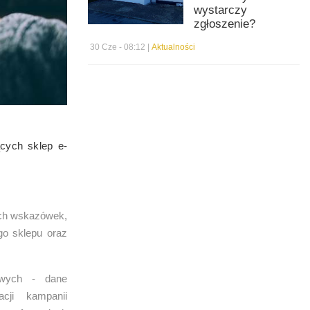
wystarczy
zgłoszenie?
30 Cze - 08:12 |
Aktualności
ących sklep e-
ych wskazówek,
go sklepu oraz
gowych - dane
ji kampanii