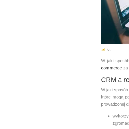
fot
W jaki sposób
commerce
za 
CRM a re
W jaki sposób
które mogą po
prowadzonej d
wykorzy
zgroma