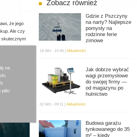
Zobacz również
Gdzie z Pszczyny
na narty? Najlepsze
awi, że jego
pomysły na
kup. Ale czy
rodzinne ferie
ć skutecznym
zimowe
16 Wrz - 10:46 |
Aktualności
dę na
Jak dobrze wybrać
rki.
wagi przemysłowe
do swojej firmy —
ch
od magazynu po
 pliki
hutnictwo
02 Wrz - 09:11 |
Aktualności
Budowa garażu
tynkowanego do 35
m² – kiedy