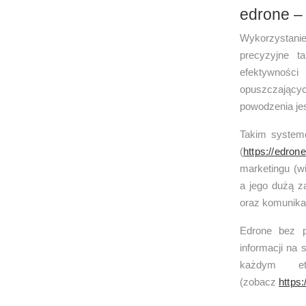
edrone –
Wykorzystani
precyzyjne ta
efektywności
opuszczając
powodzenia jes
Takim system
(
https://edron
marketingu (w
a jego dużą za
oraz komunika
Edrone bez p
informacji na 
każdym et
(zobacz
https: