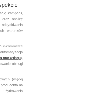
spekcie
cję kampanii,
i oraz analizę
 odzyskiwania
ych warunków
 o e-commerce
 automatyzacja
ja-marketingu
),
lowanie obsługi
owych (więcej
e producenta na
żytkowania