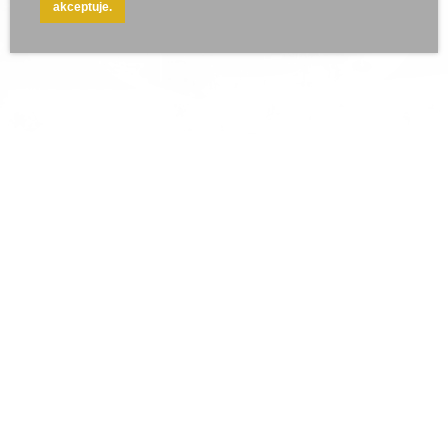
akceptuje.
r e k l a m a