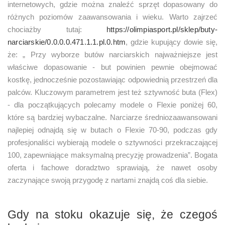
internetowych, gdzie można znaleźć sprzęt dopasowany do
różnych poziomów zaawansowania i wieku. Warto zajrzeć
chociażby tutaj:
https://olimpiasport.pl/sklep/buty-
narciarskie/0.0.0.0.471.1.1.pl.0.htm
, gdzie kupujący dowie się,
że: „ Przy wyborze butów narciarskich najważniejsze jest
właściwe dopasowanie - but powinien pewnie obejmować
kostkę, jednocześnie pozostawiając odpowiednią przestrzeń dla
palców. Kluczowym parametrem jest też sztywność buta (Flex)
- dla początkujących polecamy modele o Flexie poniżej 60,
które są bardziej wybaczalne. Narciarze średniozaawansowani
najlepiej odnajdą się w butach o Flexie 70-90, podczas gdy
profesjonaliści wybierają modele o sztywności przekraczającej
100, zapewniające maksymalną precyzję prowadzenia”. Bogata
oferta i fachowe doradztwo sprawiają, że nawet osoby
zaczynające swoją przygodę z nartami znajdą coś dla siebie.
Gdy na stoku okazuje się, że czegoś