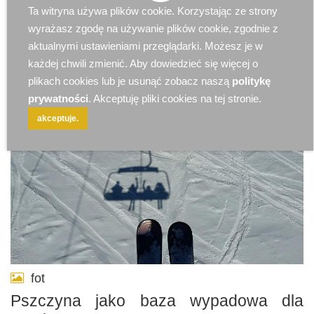
Ta witryna używa plików cookie. Korzystając ze strony
2025-09-16 10:46:59
Art Partnera
28755596
wyrażasz zgodę na używanie plików cookie, zgodnie z
aktualnymi ustawieniami przeglądarki. Możesz je w
każdej chwili zmienić. Aby dowiedzieć się więcej o
plikach cookies lub je usunąć zobacz naszą
politykę
prywatności
. Akceptuję pliki cookies na tej stronie.
akceptuje.
fot
Pszczyna jako baza wypadowa dla