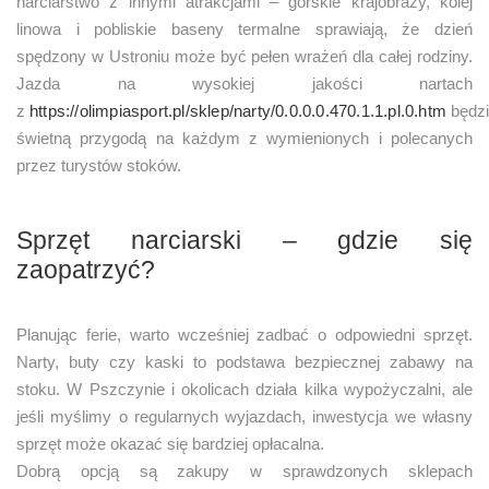
narciarstwo z innymi atrakcjami – górskie krajobrazy, kolej
linowa i pobliskie baseny termalne sprawiają, że dzień
spędzony w Ustroniu może być pełen wrażeń dla całej rodziny.
Jazda na wysokiej jakości nartach
z
https://olimpiasport.pl/sklep/narty/0.0.0.0.470.1.1.pl.0.htm
będz
świetną przygodą na każdym z wymienionych i polecanych
przez turystów stoków.
Sprzęt narciarski – gdzie się
zaopatrzyć?
Planując ferie, warto wcześniej zadbać o odpowiedni sprzęt.
Narty, buty czy kaski to podstawa bezpiecznej zabawy na
stoku. W Pszczynie i okolicach działa kilka wypożyczalni, ale
jeśli myślimy o regularnych wyjazdach, inwestycja we własny
sprzęt może okazać się bardziej opłacalna.
Dobrą opcją są zakupy w sprawdzonych sklepach