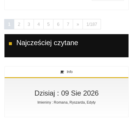
1
2
3
4
5
6
7
»
1/187
Najcześciej czytane
Info
Dzisiaj : 09 Sie 2026
Imieniny : Romana, Ryszarda, Edyty