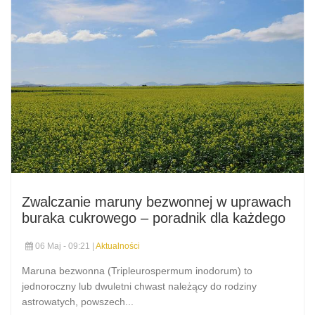
Zwalczanie maruny bezwonnej w uprawach
buraka cukrowego – poradnik dla każdego
06 Maj - 09:21 |
Aktualności
Maruna bezwonna (Tripleurospermum inodorum) to
jednoroczny lub dwuletni chwast należący do rodziny
astrowatych, powszech...