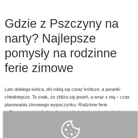
Gdzie z Pszczyny na
narty? Najlepsze
pomysły na rodzinne
ferie zimowe
Lato dobiega końca, dni robią się coraz krótsze, a poranki
chłodniejsze. To znak, że zbliża się jesień, a wraz z nią – czas
planowania zimowego wypoczynku. Rodzinne ferie
w Pszczynie i jej okolicach mogą być doskonałą okazją, by
odkryć uroki białego szaleństwa. Choć samo miasto nie ma
stoku narciarskiego, to jednak jego lokalizacja sprawia, że jest
idealną bazą wypadową do zimowych atrakcji regionu.