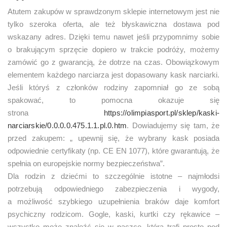
Atutem zakupów w sprawdzonym sklepie internetowym jest nie
tylko szeroka oferta, ale też błyskawiczna dostawa pod
wskazany adres. Dzięki temu nawet jeśli przypomnimy sobie
o brakującym sprzęcie dopiero w trakcie podróży, możemy
zamówić go z gwarancją, że dotrze na czas. Obowiązkowym
elementem każdego narciarza jest dopasowany kask narciarki.
Jeśli któryś z członków rodziny zapomniał go ze sobą
spakować, to pomocna okazuje się
strona
https://olimpiasport.pl/sklep/kaski-
narciarskie/0.0.0.0.475.1.1.pl.0.htm
. Dowiadujemy się tam, że
przed zakupem: „ upewnij się, że wybrany kask posiada
odpowiednie certyfikaty (np. CE EN 1077), które gwarantują, że
spełnia on europejskie normy bezpieczeństwa”.
Dla rodzin z dziećmi to szczególnie istotne – najmłodsi
potrzebują odpowiedniego zabezpieczenia i wygody,
a możliwość szybkiego uzupełnienia braków daje komfort
psychiczny rodzicom. Gogle, kaski, kurtki czy rękawice –
wszystko może znaleźć się w paczce, która trafi prosto pod