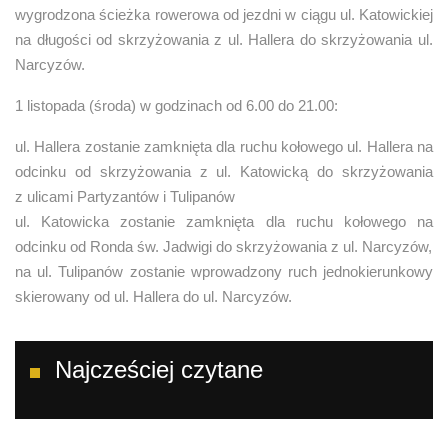
wygrodzona ścieżka rowerowa od jezdni w ciągu ul. Katowickiej
na długości od skrzyżowania z ul. Hallera do skrzyżowania ul.
Narcyzów.
1 listopada (środa) w godzinach od 6.00 do 21.00:
ul. Hallera zostanie zamknięta dla ruchu kołowego ul. Hallera na
odcinku od skrzyżowania z ul. Katowicką do skrzyżowania
z ulicami Partyzantów i Tulipanów
ul. Katowicka zostanie zamknięta dla ruchu kołowego na
odcinku od Ronda św. Jadwigi do skrzyżowania z ul. Narcyzów,
na ul. Tulipanów zostanie wprowadzony ruch jednokierunkowy
skierowany od ul. Hallera do ul. Narcyzów.
Najcześciej czytane