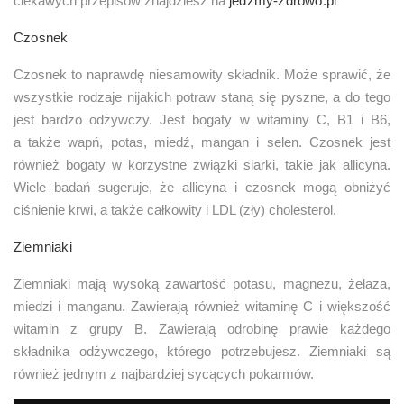
ciekawych przepisów znajdziesz na
jedzmy-zdrowo.pl
Czosnek
Czosnek to naprawdę niesamowity składnik. Może sprawić, że
wszystkie rodzaje nijakich potraw staną się pyszne, a do tego
jest bardzo odżywczy. Jest bogaty w witaminy C, B1 i B6,
a także wapń, potas, miedź, mangan i selen. Czosnek jest
również bogaty w korzystne związki siarki, takie jak allicyna.
Wiele badań sugeruje, że allicyna i czosnek mogą obniżyć
ciśnienie krwi, a także całkowity i LDL (zły) cholesterol.
Ziemniaki
Ziemniaki mają wysoką zawartość potasu, magnezu, żelaza,
miedzi i manganu. Zawierają również witaminę C i większość
witamin z grupy B. Zawierają odrobinę prawie każdego
składnika odżywczego, którego potrzebujesz. Ziemniaki są
również jednym z najbardziej sycących pokarmów.