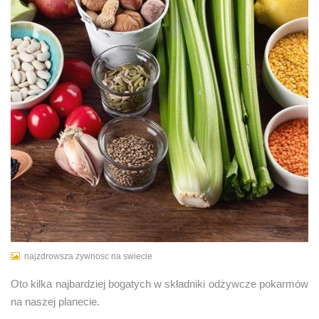
najzdrowsza zywnosc na swiecie
Oto kilka najbardziej bogatych w składniki odżywcze pokarmów
na naszej planecie.