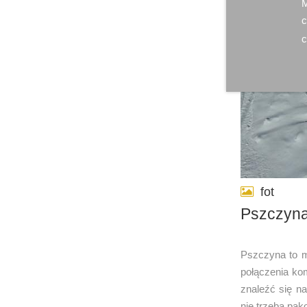
M
c
c
fot
Pszczyna
Pszczyna to mi
połączenia ko
znaleźć się na
nie trzeba pak