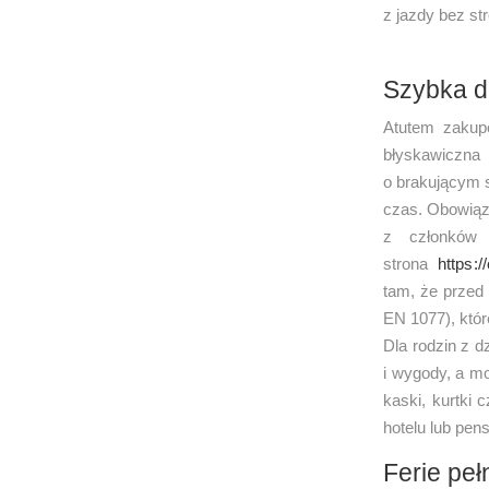
z jazdy bez st
Szybka d
Atutem zakupó
błyskawiczna
o brakującym 
czas. Obowiąz
z członków
strona
https:/
tam, że przed 
EN 1077), któr
Dla rodzin z d
i wygody, a m
kaski, kurtki 
hotelu lub pen
Ferie peł