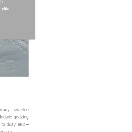
ch
 pliki
yrody i świetne
ledwie godzinę
 to duży atut –
ietrzu.