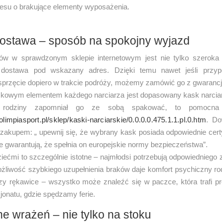
resu o brakujące elementy wyposażenia.
ostawa – sposób na spokojny wyjazd
w w sprawdzonym sklepie internetowym jest nie tylko szeroka o
 dostawa pod wskazany adres. Dzięki temu nawet jeśli przy
sprzęcie dopiero w trakcie podróży, możemy zamówić go z gwarancją
kowym elementem każdego narciarza jest dopasowany kask narciarki
 rodziny zapomniał go ze sobą spakować, to pomocna 
/olimpiasport.pl/sklep/kaski-narciarskie/0.0.0.0.475.1.1.pl.0.htm
. Do
zakupem: „ upewnij się, że wybrany kask posiada odpowiednie cert
e gwarantują, że spełnia on europejskie normy bezpieczeństwa”.
ziećmi to szczególnie istotne – najmłodsi potrzebują odpowiedniego
ożliwość szybkiego uzupełnienia braków daje komfort psychiczny ro
czy rękawice – wszystko może znaleźć się w paczce, która trafi p
sjonatu, gdzie spędzamy ferie.
ne wrażeń – nie tylko na stoku