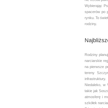
Wybierając Ps
spacerów po 
rynku. To świe
rodziny.
Najbliższ
Rodziny planuj
narciarskie re
na pierwsze p
tereny Szczy
infrastruktury.
Niedaleko, w 
takie jak Sosz
atmosferę i m
szkółek narcia