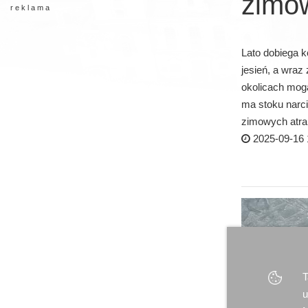
zimo
r e k l a m a
Lato dobiega ko
jesień, a wraz
okolicach mogą
ma stoku narci
zimowych atrak
2025-09-16 
T
u