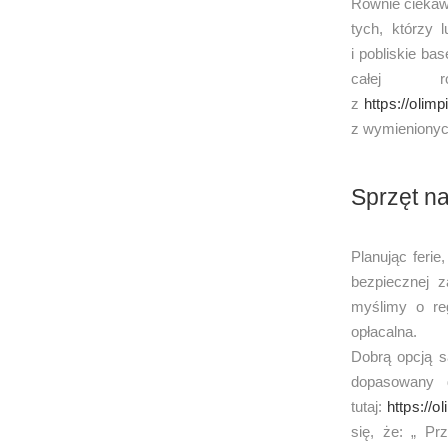
Równie ciekawą
tych, którzy 
i pobliskie ba
całej r
z
https://olimp
z wymienionyc
Sprzęt na
Planując ferie
bezpiecznej z
myślimy o re
opłacalna.
Dobrą opcją s
dopasowany 
tutaj:
https://o
się, że: „ Pr