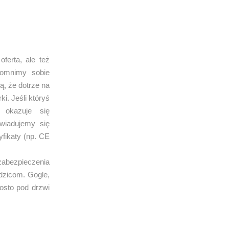
ferta, ale też
pomnimy sobie
, że dotrze na
. Jeśli któryś
okazuje się
wiadujemy się
yfikaty (np. CE
 zabezpieczenia
dzicom. Gogle,
rosto pod drzwi