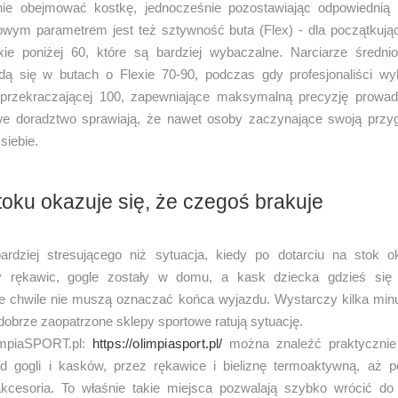
ie obejmować kostkę, jednocześnie pozostawiając odpowiednią 
owym parametrem jest też sztywność buta (Flex) - dla początkuj
ie poniżej 60, które są bardziej wybaczalne. Narciarze średn
ajdą się w butach o Flexie 70-90, podczas gdy profesjonaliści wy
przekraczającej 100, zapewniające maksymalną precyzję prowad
owe doradztwo sprawiają, że nawet osoby zaczynające swoją przy
siebie.
oku okazuje się, że czegoś brakuje
rdziej stresującego niż sytuacja, kiedy po dotarciu na stok o
y rękawic, gogle zostały w domu, a kask dziecka gdzieś się 
ie chwile nie muszą oznaczać końca wyjazdu. Wystarczy kilka minu
dobrze zaopatrzone sklepy sportowe ratują sytuację.
impiaSPORT.pl:
https://olimpiasport.pl/
można znaleźć praktycznie
d gogli i kasków, przez rękawice i bieliznę termoaktywną, aż po 
kcesoria. To właśnie takie miejsca pozwalają szybko wrócić do 