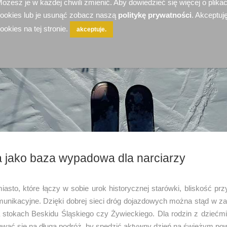
ożesz je w każdej chwili zmienić. Aby dowiedzieć się więcej o plika
ookies lub je usunąć zobacz naszą
politykę prywatności
. Akceptuję
ookies na tej stronie.
akceptuje.
 jako baza wypadowa dla narciarzy
asto, które łączy w sobie urok historycznej starówki, bliskość prz
munikacyjne. Dzięki dobrej sieci dróg dojazdowych można stąd w za
 stokach Beskidu Śląskiego czy Żywieckiego. Dla rodzin z dziećmi
ować się na długą podróż, by spędzić aktywny dzień na świeżym pow