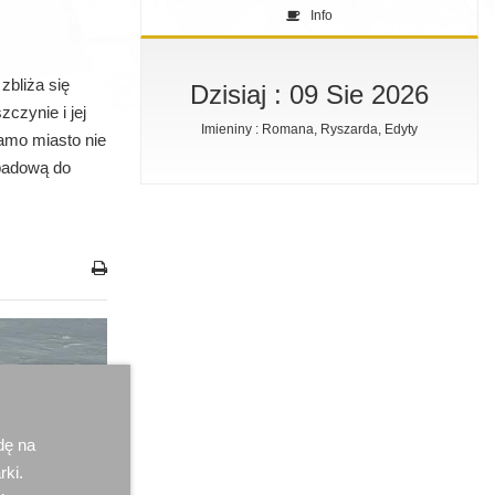
Info
zbliża się
Dzisiaj : 09 Sie 2026
czynie i jej
Imieniny : Romana, Ryszarda, Edyty
amo miasto nie
ypadową do
dę na
rki.