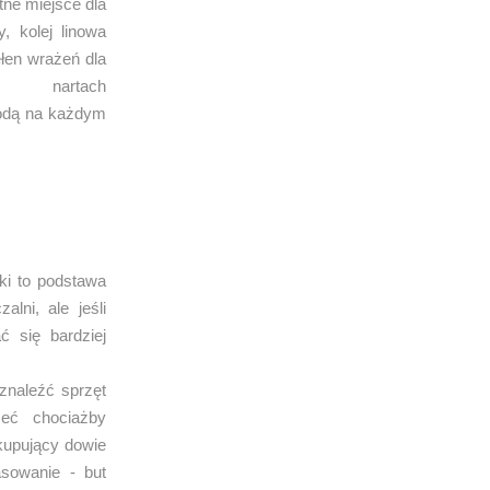
tne miejsce dla
, kolej linowa
ełen wrażeń dla
 nartach
odą na każdym
ski to podstawa
lni, ale jeśli
 się bardziej
znaleźć sprzęt
eć chociażby
 kupujący dowie
asowanie - but