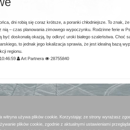
we
ńca, dni robią się coraz krótsze, a poranki chłodniejsze. To znak, że 
 z nią – czas planowania zimowego wypoczynku. Rodzinne ferie w Psz
 być doskonałą okazją, by odkryć uroki białego szaleństwa. Choć s
arskiego, to jednak jego lokalizacja sprawia, że jest idealną bazą w
cji regionu.
10:46:59
Art Partnera
28755840
a witryna używa plików cookie. Korzystając ze strony wyrażasz zgo
żywanie plików cookie, zgodnie z aktualnymi ustawieniami przegląda