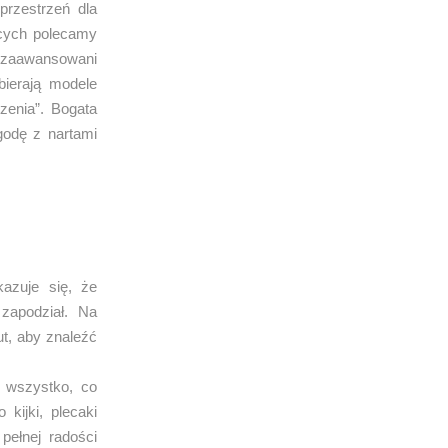
przestrzeń dla
ących polecamy
iozaawansowani
bierają modele
zenia”. Bogata
godę z nartami
kazuje się, że
zapodział. Na
t, aby znaleźć
 wszystko, co
kijki, plecaki
pełnej radości