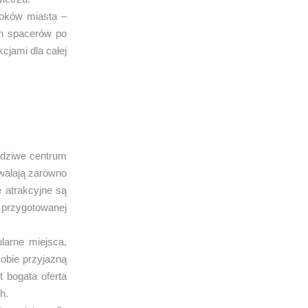
roków miasta –
h spacerów po
cjami dla całej
awdziwe centrum
zwalają zarówno
 atrakcyjne są
przygotowanej
larne miejsca,
sobie przyjazną
 bogata oferta
h.