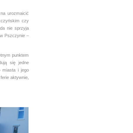
żna urozmaicić
szczyńskim czy
da nie sprzyja
 w Pszczynie –
wietnym punktem
ują się jedne
 miasta i jego
ferie aktywnie,