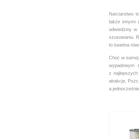
Narciarstwo t
także innymi 
odwiedziny w 
szusowaniu. R
to świetna ró
Choć w samej P
wypadowym na
z najlepszych
atrakcje, Pszc
a jednocześni