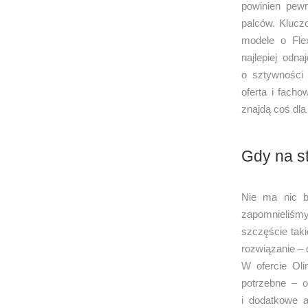
powinien pewn
palców. Klucz
modele o Flex
najlepiej odn
o sztywności 
oferta i fach
znajdą coś dla 
Gdy na st
Nie ma nic ba
zapomnieliśm
szczęście tak
rozwiązanie – 
W ofercie Ol
potrzebne – o
i dodatkowe a