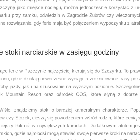
zczynę jako miejsce noclegu, można jednocześnie korzystać z u
parku przy zamku, odwiedzin w Zagrodzie Żubrów czy wieczornyc
tne rozwiązanie, gdy ferie mają być połączeniem wypoczynku z atrak
e stoki narciarskie w zasięgu godziny
ące ferie w Pszczynie najczęściej kierują się do Szczyrku. To pr
gionu, gdzie działają nowoczesne wyciągi, a zróżnicowane trasy po
róby jazdy, jak i na szusowanie na wyższym poziomie. Szczególnie
rk Mountain Resort oraz ośrodek COS, które słyną z dobrze 
Wiśle, znajdziemy stoki o bardziej kameralnym charakterze. Popu
ów czy Stożek, cieszą się powodzeniem wśród rodzin, które cenią 
niejszy tłok niż w największych kurortach. Dodatkowym atutem jest
rskich, gdzie najmłodsi mogą stawiać swoje pierwsze kroki na nartac