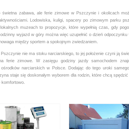
o świetna zabawa, ale ferie zimowe w Pszczynie i okolicach mo
aktywnościami. Lodowiska, kuligi, spacery po zimowym parku p
lokalnych muzeach to propozycje, które wypełnią czas, gdy pogo
odzinny wyjazd w góry można więc uzupełnić o dzień odpoczynku
wnowaga między sportem a spokojnym zwiedzaniem.
szczynie nie ma stoku narciarskiego, to jej położenie czyni ją ś
 ferie zimowe. W zasięgu godziny jazdy samochodem znajd
 ośrodków narciarskich w Polsce. Dodając do tego uroki samego
zyna staje się doskonałym wyborem dla rodzin, które chcą spędzić 
e komfortowo.